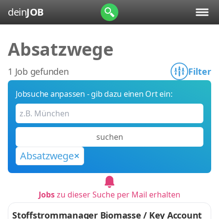
dein
JOB
Absatzwege
1 Job gefunden
Filter
Jobsuche anpassen - gib dazu einen Ort ein:
suchen
Absatzwege
Jobs
zu dieser Suche per Mail erhalten
Stoffstrommanager Biomasse / Key Account