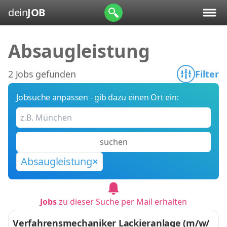
dein
JOB
Absaugleistung
2 Jobs gefunden
Filter
Jobsuche anpassen - gib dazu einen Ort ein:
suchen
Absaugleistung
Jobs
zu dieser Suche per Mail erhalten
Verfahrensmechaniker Lackieranlage (m/w/