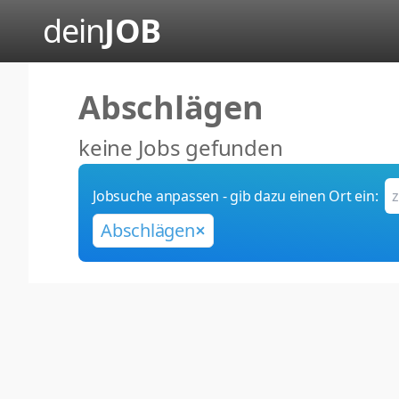
dein
JOB
Abschlägen
keine Jobs gefunden
Jobsuche anpassen - gib dazu einen Ort ein:
Abschlägen