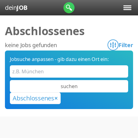
dein
JOB
Abschlossenes
keine Jobs gefunden
Filter
Jobsuche anpassen - gib dazu einen Ort ein:
suchen
Abschlossenes