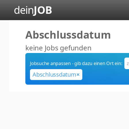
dein
JOB
Abschlussdatum
keine Jobs gefunden
Jobsuche anpassen - gib dazu einen Ort ein:
Abschlussdatum