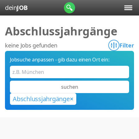
dein
JOB
Abschlussjahrgänge
keine Jobs gefunden
Filter
Jobsuche anpassen - gib dazu einen Ort ein:
suchen
Abschlussjahrgänge