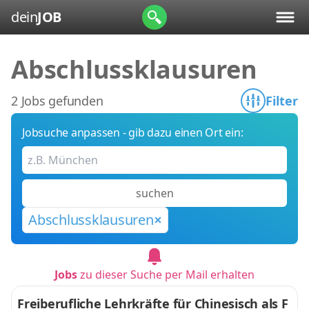
dein
JOB
Abschlussklausuren
2 Jobs gefunden
Filter
Jobsuche anpassen - gib dazu einen Ort ein:
suchen
Abschlussklausuren
Jobs
zu dieser Suche per Mail erhalten
Freiberufliche Lehrkräfte für Chinesisch als F