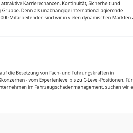
 attraktive Karrierechancen, Kontinuität, Sicherheit und
msg Gruppe. Denn als unabhängige international agierende
00 Mitarbeitenden sind wir in vielen dynamischen Märkten 
tner bei der digitalen Transformation. Du begeisterst dich f
nn findest du in unserer Abteilung Group Finance Accoun
Tätigkeitsfelder. Aufgaben Du übernimmst das fachliche Lead
AP S/4HANA Pub
t auf die Besetzung von Fach- und Führungskräften in
onzernen - vom Expertenlevel bis zu C-Level-Positionen. Für
s Unternehmen im Fahrzeugschadenmanagement, suchen wir e
altung. Das Unternehmen unterstützt Kunden bei der Abwick
verbindet operative Prozesse mit digitalen Lösungen. In der
zstrukturen, internationale Abstimmungen und eine verlässl
gen Erfahrung in der Finan