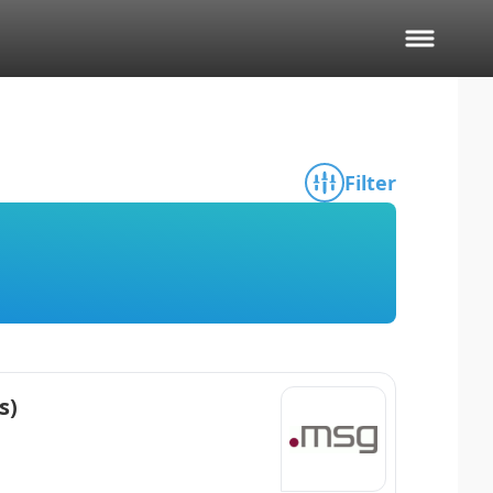
Filter
s)