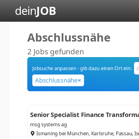
dein
JOB
Abschlussnähe
2 Jobs gefunden
Jobsuche anpassen - gib dazu einen Ort ein:
Abschlussnähe
Senior Specialist Finance Transform
msg systems ag
Ismaning bei München, Karlsruhe, Passau
,
I