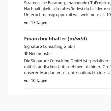
Strategische Beratung, spannende (IT-)Projekte,
Nachhaltigkeit – das alles findest du bei der 
Unternehmensgruppe mit weltweit mehr als 10.0
und unterstützen unsere Kunden als starker Par
vor 17 Tagen
Prozesse und spannende Systemumgebungen? Da
Projects abwechslungsreiche und interessante 
Finanzbuchhalter (m/w/d)
Accounting-/Finance-Stream innerhalb eines S
Signature Consulting GmbH
Neumünster
Die Signature Consulting GmbH ist spezialisier
mittelständischen Unternehmen bis hin zu Großk
unseren Mandanten, ein international tätige
engagierte Persönlichkeit für die Finanzbuchh
vor 10 Tagen
größerer Schadenereignisse an Fahrzeugen und 
Expansionsphase gewinnen professionelle Finan
Abschlussqualität weiter an Bedeutung.Sie brin