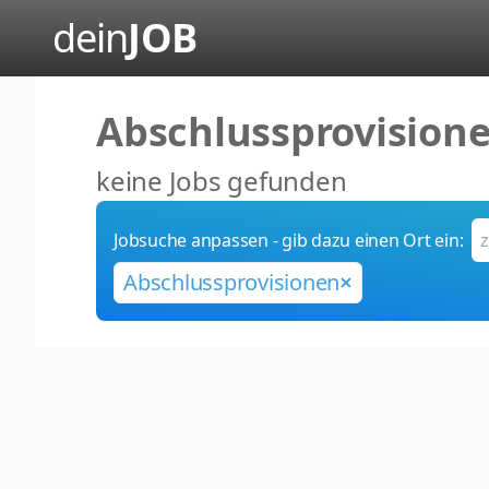
dein
JOB
Abschlussprovision
keine Jobs gefunden
Jobsuche anpassen - gib dazu einen Ort ein:
Abschlussprovisionen