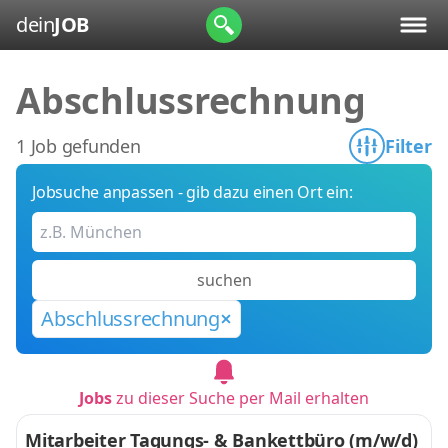
dein
JOB
Abschlussrechnung
1 Job gefunden
Filter
Jobsuche anpassen - gib dazu einen Ort ein:
suchen
Abschlussrechnung
Jobs
zu dieser Suche per Mail erhalten
Mitarbeiter Tagungs- & Bankettbüro (m/w/d)