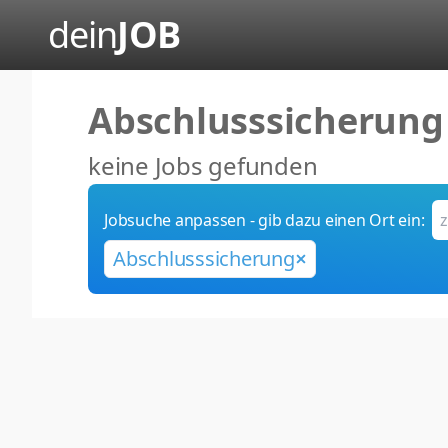
dein
JOB
Abschlusssicherung
keine Jobs gefunden
Jobsuche anpassen - gib dazu einen Ort ein:
Abschlusssicherung