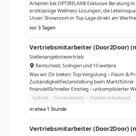
Arbeiten bei OPTIRELAX® Exklusive Beratung i
erstklassige Wellness-Lösungen, die Lebensqua
Unser Showroom in Top-Lage direkt am Wertheim 
unser gezieltes Marketing beraten Sie ausschli
vor 3 Tagen
Beratung: Sie betreuen unsere Kunden in unser
sowie professionell per Telefon und E-Mail. Absc
Vertriebsmitarbeiter (Door2Door) (
unsere Kunden von der Bedarfsanalyse bis z
Stellenangebotevertrieb
Remscheid
,
Solingen
und 10 weitere
Was wir Dir bieten: Top-Vergütung – Fixum & Pr
ZuständigkeitFestanstellung beim Marktführer 
finanziellSchneller Einstieg – unkomplizierter 
Vollzeit
Firmenevents
Flexible Arbeitszeit
in etwa 1 Stunde
Vertriebsmitarbeiter (Door2Door) (