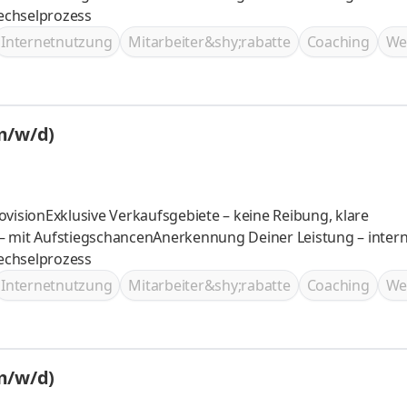
Wechselprozess
Internetnutzung
Mitarbeiter&shy;rabatte
Coaching
We
m/w/d)
ovisionExklusive Verkaufsgebiete – keine Reibung, klare
– mit AufstiegschancenAnerkennung Deiner Leistung – inter
Wechselprozess
Internetnutzung
Mitarbeiter&shy;rabatte
Coaching
We
m/w/d)