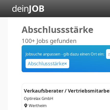
dein
JOB
Abschlussstärke
100+ Jobs gefunden
Jobsuche anpassen - gib dazu einen Ort ein:
Abschlussstärke
Verkaufsberater / Vertriebsmitarbe
Optirelax GmbH
Wertheim