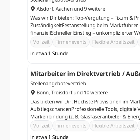
Alsdorf
,
Aachen
und 9 weitere
Was wir Dir bieten: Top-Vergütung – Fixum & Pr
ZuständigkeitFestanstellung beim Marktführer 
finanziellSchneller Einstieg – unkomplizierter 
Vollzeit
Firmenevents
Flexible Arbeitszeit
in etwa 1 Stunde
Mitarbeiter im Direktvertrieb / Au
Stellenangebotevertrieb
Bonn
,
Troisdorf
und 10 weitere
Das bieten wir Dir: Höchste Provisionen im Mar
AufstiegschancenProfessionelle Tools, digital
Markenbindung (z. B. Glasfaseranbieter & Ener
Vollzeit
Firmenevents
Flexible Arbeitszeit
in etwa 1 Stunde