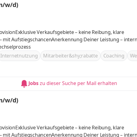
m/w/d)
ovisionExklusive Verkaufsgebiete – keine Reibung, klare
– mit AufstiegschancenAnerkennung Deiner Leistung – inter
Wechselprozess
Internetnutzung
Mitarbeiter&shy;rabatte
Coaching
We
Jobs
zu dieser Suche per Mail erhalten
m/w/d)
ovisionExklusive Verkaufsgebiete – keine Reibung, klare
– mit AufstiegschancenAnerkennung Deiner Leistung – inter