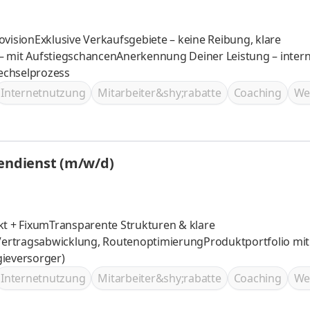
ovisionExklusive Verkaufsgebiete – keine Reibung, klare
– mit AufstiegschancenAnerkennung Deiner Leistung – inter
Wechselprozess
Internetnutzung
Mitarbeiter&shy;rabatte
Coaching
We
ßendienst (m/w/d)
kt + FixumTransparente Strukturen & klare
e Vertragsabwicklung, RoutenoptimierungProduktportfolio mit
gieversorger)
Internetnutzung
Mitarbeiter&shy;rabatte
Coaching
We