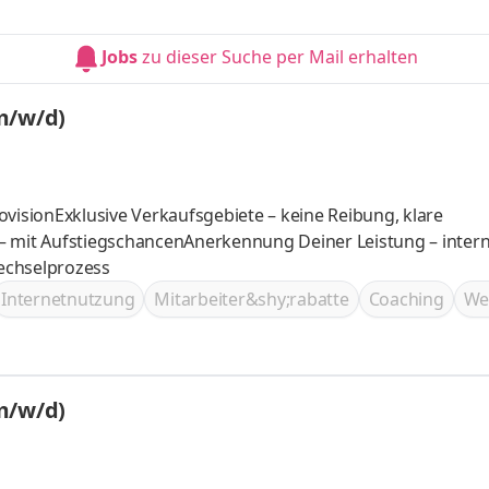
Jobs
zu dieser Suche per Mail erhalten
m/w/d)
ovisionExklusive Verkaufsgebiete – keine Reibung, klare
– mit AufstiegschancenAnerkennung Deiner Leistung – inter
Wechselprozess
Internetnutzung
Mitarbeiter&shy;rabatte
Coaching
We
m/w/d)