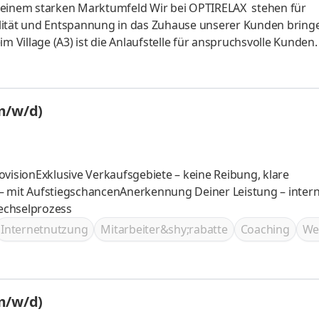
n einem starken Marktumfeld Wir bei OPTIRELAX stehen für
lität und Entspannung in das Zuhause unserer Kunden bring
Village (A3) ist die Anlaufstelle für anspruchsvolle Kunden
eßlich Interessenten mit hoher Kaufabsicht. Ihr Aufgabenbere
er exklusiven Ausstellung (Whirlpools, Swim Spas, Premium-
hlussstärke: Sie arbeiten mit qualifizierten Anfragen und beg
m/w/d)
ovisionExklusive Verkaufsgebiete – keine Reibung, klare
– mit AufstiegschancenAnerkennung Deiner Leistung – inter
Wechselprozess
Internetnutzung
Mitarbeiter&shy;rabatte
Coaching
We
m/w/d)