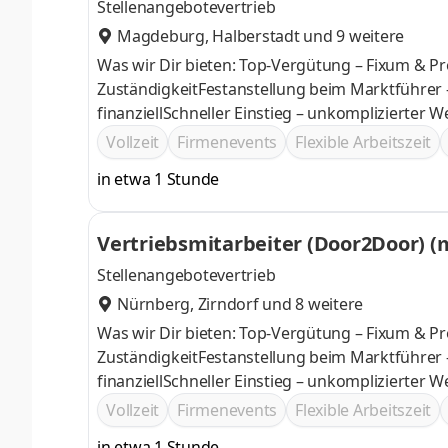
Stellenangebotevertrieb
Magdeburg
,
Halberstadt
und 9 weitere
Was wir Dir bieten: Top-Vergütung – Fixum & Pr
ZuständigkeitFestanstellung beim Marktführer 
finanziellSchneller Einstieg – unkomplizierter 
Vollzeit
Firmenevents
Flexible Arbeitszeit
in etwa 1 Stunde
Vertriebsmitarbeiter (Door2Door) (
Stellenangebotevertrieb
Nürnberg
,
Zirndorf
und 8 weitere
Was wir Dir bieten: Top-Vergütung – Fixum & Pr
ZuständigkeitFestanstellung beim Marktführer 
finanziellSchneller Einstieg – unkomplizierter 
Vollzeit
Firmenevents
Flexible Arbeitszeit
in etwa 1 Stunde