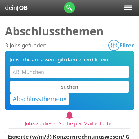
dein
JOB
Abschlussthemen
3 Jobs gefunden
Filter
Jobsuche anpassen - gib dazu einen Ort ein:
suchen
Abschlussthemen
Jobs
zu dieser Suche per Mail erhalten
Experte (w/m/d) Konzernrechnungswesen/ G