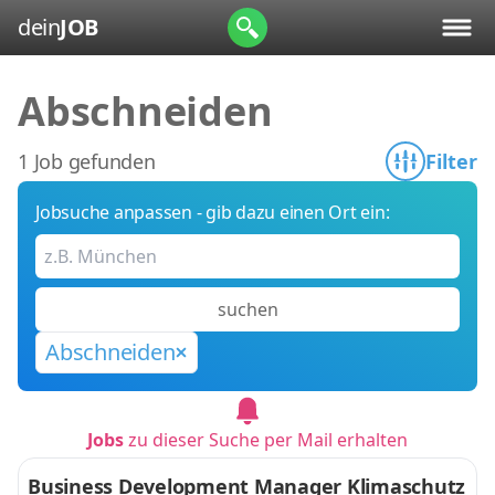
dein
JOB
Abschneiden
1 Job gefunden
Filter
Jobsuche anpassen - gib dazu einen Ort ein:
suchen
Abschneiden
Jobs
zu dieser Suche per Mail erhalten
Business Development Manager Klimaschutz