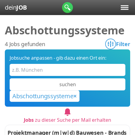
dein
JOB
Abschottungssysteme
4 Jobs gefunden
Filter
Jobsuche anpassen - gib dazu einen Ort ein:
suchen
Abschottungssysteme
Jobs
zu dieser Suche per Mail erhalten
Projektmanager (m|w|d) Bauwesen - Brands