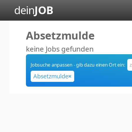
dein
JOB
Absetzmulde
keine Jobs gefunden
Jobsuche anpassen - gib dazu einen Ort ein:
Absetzmulde