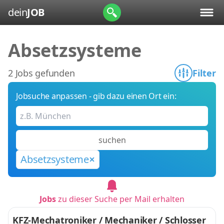
dein
JOB
Absetzsysteme
2 Jobs gefunden
Filter
Jobsuche anpassen - gib dazu einen Ort ein:
suchen
Absetzsysteme
Jobs
zu dieser Suche per Mail erhalten
KFZ-Mechatroniker / Mechaniker / Schlosser