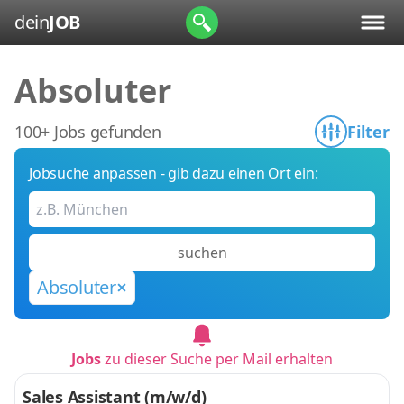
dein
JOB
Absoluter
100+ Jobs gefunden
Filter
Jobsuche anpassen - gib dazu einen Ort ein:
suchen
Absoluter
Jobs
zu dieser Suche per Mail erhalten
Sales Assistant (m/w/d)