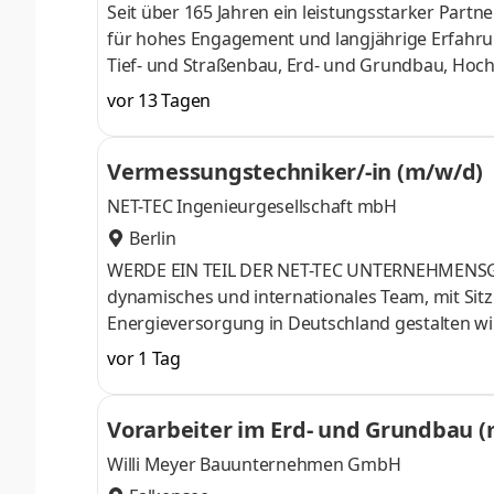
Seit über 165 Jahren ein leistungsstarker Par
für hohes Engagement und langjährige Erfahrung
Tief- und Straßenbau, Erd- und Grundbau, Hoch-
Bauprojekten sowie die Projektentwicklung. Un
vor 13 Tagen
Bauherren gerne zur Verfügung.Zur Unterstütz
Standort Falkensee eine*n Vorarbeiter*in (m/w/
Vermessungstechniker/-in (m/w/d)
OrtKoordinieren von Bauarbeiten und Zuweise
NET-TEC Ingenieurgesellschaft mbH
Berlin
WERDE EIN TEIL DER NET-TEC UNTERNEHMENSGRUP
dynamisches und internationales Team, mit Sitz 
Energieversorgung in Deutschland gestalten w
Planungsprozess, während der Realisierung und
vor 1 Tag
Dabei fallen vielseitige Aufgaben an, bei dene
respektieren die Persönlichkeit all unserer Mit
Vorarbeiter im Erd- und Grundbau 
Geschlecht, Glauben und Orientierung. Wir sind
Willi Meyer Bauunternehmen GmbH