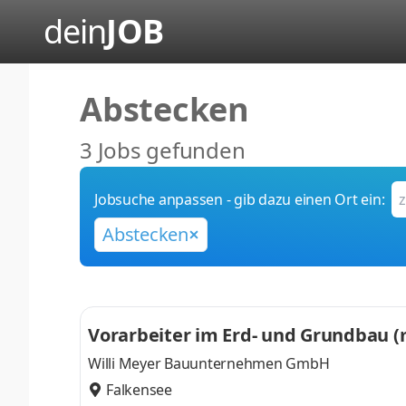
dein
JOB
Abstecken
3 Jobs gefunden
Jobsuche anpassen - gib dazu einen Ort ein:
Abstecken
Vorarbeiter im Erd- und Grundbau 
Willi Meyer Bauunternehmen GmbH
Falkensee