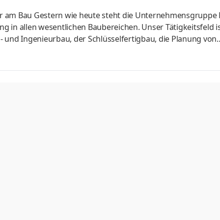
tner am Bau Gestern wie heute steht die Unternehmensgruppe
 in allen wesentlichen Baubereichen. Unser Tätigkeitsfeld is
 und Ingenieurbau, der Schlüsselfertigbau, die Planung von
ser weitreichendes Know-how in diesen Bereichen stellen wi
zung unseres Bereichs Erd- und Grundbau suchen wir für un
d). Aufgaben Unterstützung der Bauleitung und Poliere direk