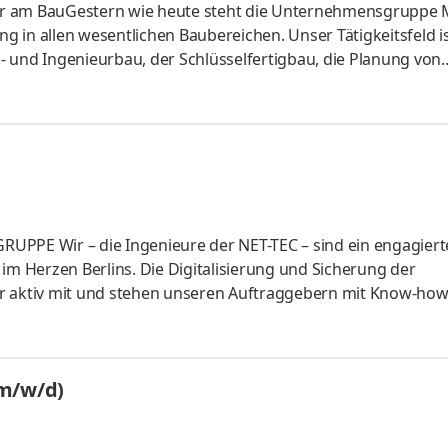
tner am BauGestern wie heute steht die Unternehmensgruppe
 in allen wesentlichen Baubereichen. Unser Tätigkeitsfeld is
 und Ingenieurbau, der Schlüsselfertigbau, die Planung von
ser weitreichendes Know-how in diesen Bereichen stellen wi
ung unseres Bereichs Erd- und Grundbau suchen wir für un
d). Aufgaben Unterstützung der Bauleitung und Poliere direk
n
PE Wir – die Ingenieure der NET-TEC – sind ein engagiert
im Herzen Berlins. Die Digitalisierung und Sicherung der
ir aktiv mit und stehen unseren Auftraggebern mit Know-how
 im Betrieb von Telekommunikations- und Energienetzen zur
n wir deine Unterstützung brauchen. WAS UNS WICHTIG IST Wi
arbeiterinnen und Mitarbeiter, unabhängig von deren Herkunft
(m/w/d)
 wertschätzend i