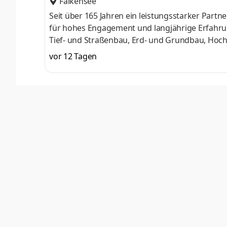
Falkensee
Seit über 165 Jahren ein leistungsstarker Par
für hohes Engagement und langjährige Erfahrung
Tief- und Straßenbau, Erd- und Grundbau, Hoch-
Bauprojekten sowie die Projektentwicklung. Un
vor 12 Tagen
Bauherren gerne zur Verfügung. Zur Unterstüt
Standort Falkensee eine*n Vorarbeiter*in (m/w/
Ort Koordinieren von Bauarbeiten und Zuwei