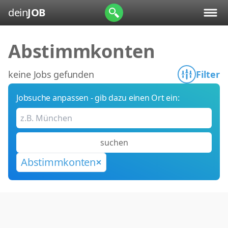
dein
JOB
Abstimmkonten
keine Jobs gefunden
Filter
Jobsuche anpassen - gib dazu einen Ort ein:
suchen
Abstimmkonten