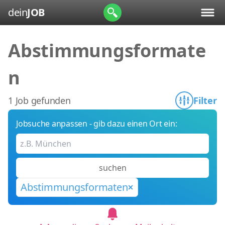
dein
JOB
Abstimmungsformate
n
1 Job gefunden
Filter
Jobsuche anpassen - gib dazu einen Ort ein:
suchen
Abstimmungsformaten