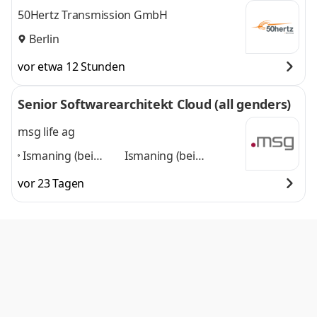
50Hertz Transmission GmbH
Berlin
vor etwa 12 Stunden
Senior Softwarearchitekt Cloud (all genders)
msg life ag
Ismaning (bei
Ismaning (bei
München), Köln,
München), Köln,
vor 23 Tagen
Leinfelden-
Leinfelden-
Echterdingen (bei
Echterdingen (bei
Stuttgart),
Stuttgart), München
München
,
und 2 weitere