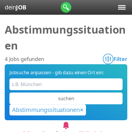
dein
JOB
Abstimmungssituation
en
4 Jobs gefunden
Filter
Jobsuche anpassen - gib dazu einen Ort ein:
suchen
Abstimmungssituationen