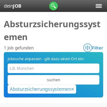
dein
JOB
Absturzsicherungssyst
emen
1 Job gefunden
Filter
Jobsuche anpassen - gib dazu einen Ort ein:
suchen
Absturzsicherungssystemen