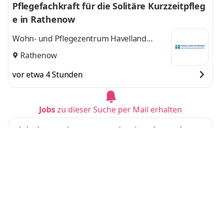
Pflegefachkraft für die Solitäre Kurzzeitpfleg
e in Rathenow
Wohn- und Pflegezentrum Havelland
GmbH
Rathenow
vor etwa 4 Stunden
Jobs
zu dieser Suche per Mail erhalten
Global Learning & Organisational Developme
nt Manager (m/w/d)
PROBAT SE
Emmerich
vor 6 Tagen