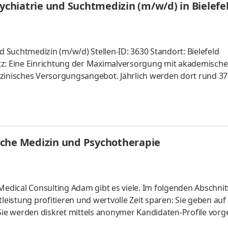
sychiatrie und Suchtmedizin (m/w/d) in Bielefe
d Suchtmedizin (m/w/d) Stellen-ID: 3630 Standort: Bielefeld
latz: Eine Einrichtung der Maximalversorgung mit akademische
izinisches Versorgungsangebot. Jährlich werden dort rund 37
:innen behandelt. Im Rahmen eines ganzheitlichen Konzeptes
arbeitet das interdisziplinäre Team eng mit anderen Fachber
twicklung individueller, nachhaltiger Therapiepläne. Die ärztl
sche Medizin und Psychotherapie
dical Consulting Adam gibt es viele. Im folgenden Abschnit
rofitieren und wertvolle Zeit sparen: Sie geben auf Ihren
e werden diskret mittels anonymer Kandidaten-Profile vorge
 Schulanmeldung Ihrer Kinder Sie erhalten Unterstützung bei