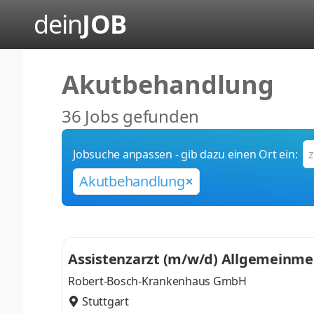
dein
JOB
Akutbehandlung
36 Jobs gefunden
Jobsuche anpassen - gib dazu einen Ort ein:
Akutbehandlung
Assistenzarzt (m/w/d) Allgemeinmedi
umatologie
Robert-Bosch-Krankenhaus GmbH
Stuttgart