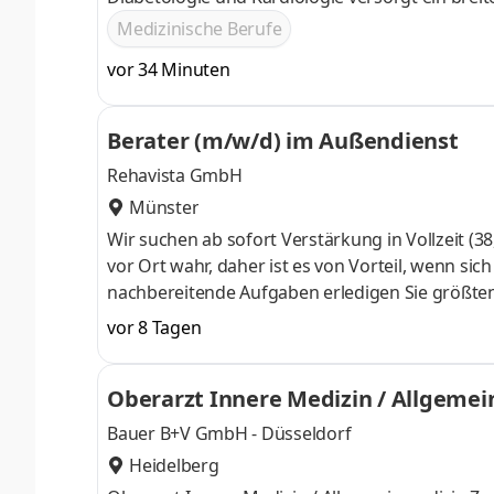
sowie von Krankheiten des zentralen Nervens
Medizinische Berufe
sowie die Ernährungsmedizin. Durch die Kooper
vor 34 Minuten
spezialisierte Schlaganfalldiagnostik und Aku
Berater (m/w/d) im Außendienst
Rehavista GmbH
Münster
Wir suchen ab sofort Verstärkung in Vollzeit 
vor Ort wahr, daher ist es von Vorteil, wenn si
nachbereitende Aufgaben erledigen Sie größten
Menschen eine Stimme geben?Teil eines motivi
vor 8 Tagen
zu ihrem Hilfsmittel an die Hand nehmen?Wir s
Kinder und Erwachsene mit motorischen und sp
ihren Alltag zu erleichtern. Durch die Versorg
Bauer B+V GmbH - Düsseldorf
Heidelberg