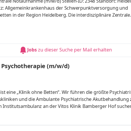
ntrale Notaufnahme (m/w/d) Stellen-ID: 2348 Standort: Heide
splatz: Allgemeinkrankenhaus der Schwerpunktversorgung und
en in der Region Heidelberg. Die interdisziplinäre Zentrale
0 Notfallpatienten pro Jahr. Es stehen nahezu alle Möglichkei
utbehandlung zur Verfügung. Der Notarztstandort ist an die 
Jobs
zu dieser Suche per Mail erhalten
nd Psychotherapie (m/w/d)
st eine „Klinik ohne Betten“. Wir führen die größte Psychiatr
eskliniken und die Ambulante Psychiatrische Akutbehandlung 
n Institutsambulanz an der Vitos Klinik Bamberger Hof suche
-ärztin für Psychiatrie und Psychotherapie oder eine/n
rbildung. Aufgaben Du bist verantwortlich für die Sicherstell
ortungsbereichDu führst Erstgespräche, leitest Diagnostik 