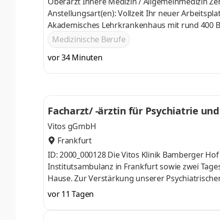
Oberarzt Innere Medizin / Allgemeinmedizin Ze
Anstellungsart(en): Vollzeit Ihr neuer Arbeit
Akademisches Lehrkrankenhaus mit rund 400 Bett
Notaufnahme ist Anlaufstelle für mehr als 23.00
Medizinische Berufe
moderner Medizin zur Notfalldiagnostik und Ak
vor 34 Minuten
Notaufnahme angegliedert.
Facharzt/ -ärztin für Psychiatrie u
Vitos gGmbH
Frankfurt
ID: 2000_000128 Die Vitos Klinik Bamberger Hof i
Institutsambulanz in Frankfurt sowie zwei Tag
Hause. Zur Verstärkung unserer Psychiatrische
zum nächstmöglichen Zeitpunkt eine/n Facharzt/
vor 11 Tagen
Assistenzarzt/-ärztin in fortgeschrittener Weite
professionellen Patientenversorgung im Verantw