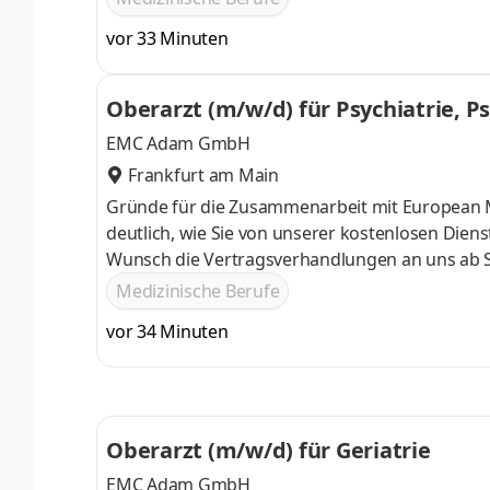
und Wohnungssuche
vor 33 Minuten
Oberarzt (m/w/d) für Psychiatrie, P
EMC Adam GmbH
Frankfurt am Main
Gründe für die Zusammenarbeit mit European Me
deutlich, wie Sie von unserer kostenlosen Dienstleistung p
Wunsch die Vertragsverhandlungen an uns ab Si
Sie bekommen Hilfe bei der Kita-Suche und der
Medizinische Berufe
und Wohnungssuche
vor 34 Minuten
Oberarzt (m/w/d) für Geriatrie
EMC Adam GmbH