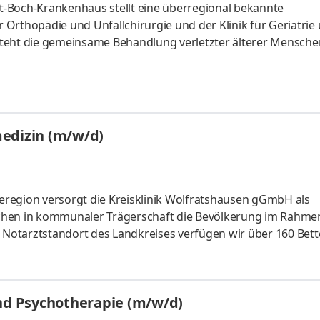
-Boch-Krankenhaus stellt eine überregional bekannte
r Orthopädie und Unfallchirurgie und der Klinik für Geriatrie
t steht die gemeinsame Behandlung verletzter älterer Mensche
n über die Akutbehandlung und der Rehabilitation älterer ve
medizin an und sind in der Facharztausbildung mindestens i
medizin (m/w/d)
Seeregion versorgt die Kreisklinik Wolfratshausen gGmbH als
en in kommunaler Trägerschaft die Bevölkerung im Rahmen
otarztstandort des Landkreises verfügen wir über 160 Bett
bteilung sowie Belegabteilungen für Orthopädie, HNO und
 und MRT) am Haus sowie die Außenstelle für Gynäkologie u
unser medizinisches Angebot. Die Anästhesie ist integraler
und Psychotherapie (m/w/d)
ondere im Schockraum eng