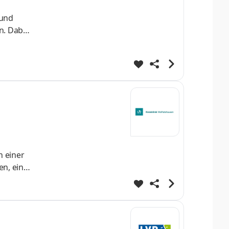
 und
n. Dabei
rletzter
m
 einer
en, eine
nd