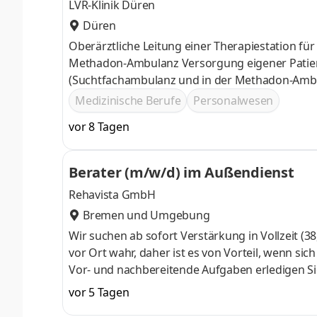
LVR-Klinik Düren
Düren
Oberärztliche Leitung einer Therapiestation f
Methadon-Ambulanz Versorgung eigener Patient
(Suchtfachambulanz und in der Methadon-Amb
intensiv Ambulant aufsuchenden Suchtarbeit« V
Medizinische Berufe
Personalwesen
Bereich Aktive Mitarbeit an der konzeptionelle
vor 8 Tagen
ambulanten als auch im stationär-therapeutisc
Berater (m/w/d) im Außendienst
Rehavista GmbH
Bremen und Umgebung
Wir suchen ab sofort Verstärkung in Vollzeit 
vor Ort wahr, daher ist es von Vorteil, wenn 
Vor- und nachbereitende Aufgaben erledigen Si
sprachbeeinträchtigten Menschen eine Stimme ge
vor 5 Tagen
Menschen auf dem Weg zu ihrem Hilfsmittel an