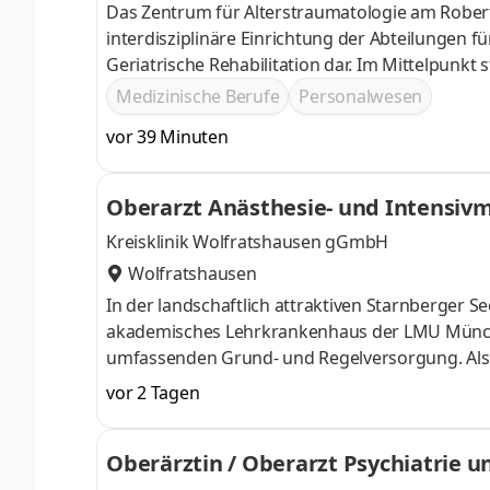
Das Zentrum für Alterstraumatologie am Robert
interdisziplinäre Einrichtung der Abteilungen fü
Geriatrische Rehabilitation dar. Im Mittelpunk
spannt sich unser Engagement von der Präventio
Medizinische Berufe
Personalwesen
Menschen., Sie streben den Facharzt Allgemein
vor 39 Minuten
zweiten Jahr der Weiterbildung
Oberarzt Anästhesie- und Intensiv
Kreisklinik Wolfratshausen gGmbH
Wolfratshausen
In der landschaftlich attraktiven Starnberger 
akademisches Lehrkrankenhaus der LMU Münch
umfassenden Grund- und Regelversorgung. Als N
Chirurgische, Innere und Anästhesiologische A
vor 2 Tagen
Augenheilkunde. Zwei radiologische Praxen (CT
Geburtshilfe des Klinikums Starnberg ergänzen 
Oberärztin / Oberarzt Psychiatrie 
Bestandteil der Notfallversorgung und insbes