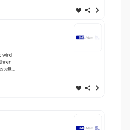
t wird
stellt
 Haus-