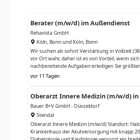
Gruppe. Wir unterstützen Kinder und Erwachse
teilzuhaben und somit ihren Alltag zu erleichte
Berater (m/w/d) im Außendienst
Rehavista GmbH
Köln, Bonn
und
Köln, Bonn
Wir suchen ab sofort Verstärkung in Vollzeit 
vor Ort wahr, daher ist es von Vorteil, wenn si
nachbereitende Aufgaben erledigen Sie größten
Menschen eine Stimme geben?Teil eines motivi
vor 11 Tagen
zu ihrem Hilfsmittel an die Hand nehmen?Wir s
Kinder und Erwachsene mit motorischen und sp
Oberarzt Innere Medizin (m/w/d) in
ihren Alltag zu erleichtern. Durch die Ver
Bauer B+V GmbH - Düsseldorf
Stendal
Oberarzt Innere Medizin (m/w/d) Standort: Halden
Krankenhaus der Akutversorgung mit knapp 200 
Diabetologie und Kardiologie versorgt ein bre