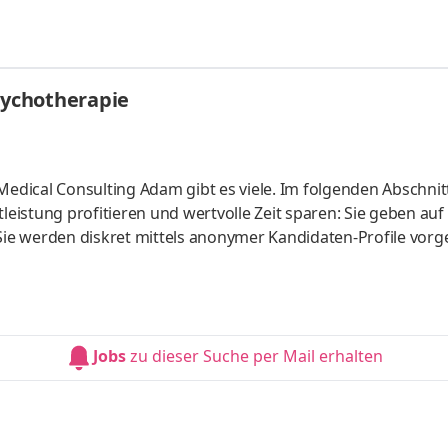
sychotherapie
dical Consulting Adam gibt es viele. Im folgenden Abschnit
rofitieren und wertvolle Zeit sparen: Sie geben auf Ihren
e werden diskret mittels anonymer Kandidaten-Profile vorge
 Schulanmeldung Ihrer Kinder Sie erhalten Unterstützung bei
Jobs
zu dieser Suche per Mail erhalten