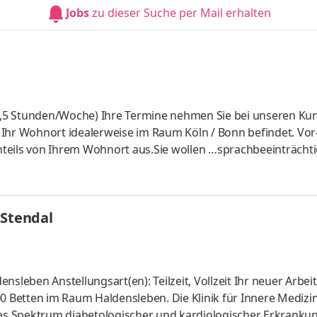
ne mit motorischen und sprachlichen Beeinträchtigungen, a
Jobs
zu dieser Suche per Mail erhalten
rn. Durch
(38,5 Stunden/Woche) Ihre Termine nehmen Sie bei unseren Ku
ch Ihr Wohnort idealerweise im Raum Köln / Bonn befindet. Vor
teils von Ihrem Wohnort aus.Sie wollen …sprachbeeinträcht
erten und kollegialen, familiären Teams sein?Menschen auf 
ind REHAVISTA, Mitglied der Smartbox-Gruppe. Wir unterstüt
rachlichen Beeinträchtigungen, am Leben teilzuhaben und s
 Stendal
sleben Anstellungsart(en): Teilzeit, Vollzeit Ihr neuer Arbeit
Betten im Raum Haldensleben. Die Klinik für Innere Medizin
ites Spektrum diabetologischer und kardiologischer Erkranku