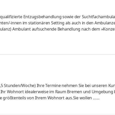
ür qualifizierte Entzugsbehandlung sowie der Suchtfachambul
en/-innen im stationären Setting als auch in den Ambulanz
ulanz) Ambulant aufsuchende Behandlung nach dem »Konze
ertretung in der Oberärztinnen/Oberarzt Ebene im stationä
n Weiterentwicklung und der Qualitätssicherung sowohl im
hen Bereich
(38,5 Stunden/Woche) Ihre Termine nehmen Sie bei unseren Ku
sich Ihr Wohnort idealerweise im Raum Bremen und Umgebung 
e größtenteils von Ihrem Wohnort aus.Sie wollen …
ben?Teil eines motivierten und kollegialen, familiären Team
 die Hand nehmen?Wir sind REHAVISTA, Mitglied der Smartbo