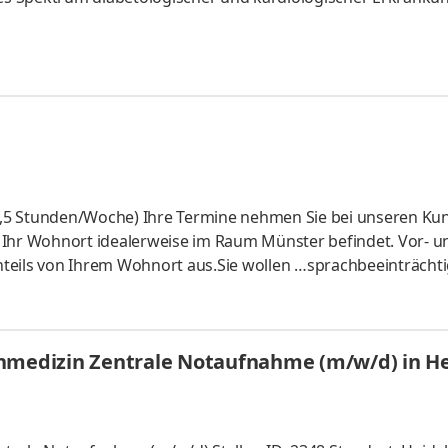
ystems. Behandlungsschwerpunkte sind Stoffwechselerkrank
ation mit anderen Kliniken können im Bereich Neurologie u.a
tbehandlung ermöglicht werden.
(38,5 Stunden/Woche) Ihre Termine nehmen Sie bei unseren Ku
ch Ihr Wohnort idealerweise im Raum Münster befindet. Vor- u
teils von Ihrem Wohnort aus.Sie wollen …sprachbeeinträcht
erten und kollegialen, familiären Teams sein?Menschen auf 
ind REHAVISTA, Mitglied der Smartbox-Gruppe. Wir unterstüt
rachlichen Beeinträchtigungen, am Leben teilzuhaben und s
Oberarzt Innere Medizin / All