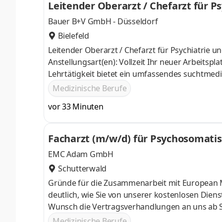
Leitender Oberarzt / Chefarzt für P
klärst über Befunde auf und erstellst im
Bauer B+V GmbH - Düsseldorf
Bielefeld
Leitender Oberarzt / Chefarzt für Psychiatrie un
Anstellungsart(en): Vollzeit Ihr neuer Arbeitsp
Lehrtätigkeit bietet ein umfassendes suchtmed
stationäre und über 150.000 ambulante Patient
Medizinische Berufe
Entgiftung, Akutbehandlung und Rehabilitation 
vor 33 Minuten
und externen Partnern zusammen. Ziel ist die En
Leitung der Abteilung soll strategisch w
Facharzt (m/w/d) für Psychosomati
EMC Adam GmbH
Schutterwald
Gründe für die Zusammenarbeit mit European Me
deutlich, wie Sie von unserer kostenlosen Dienstleistung p
Wunsch die Vertragsverhandlungen an uns ab Si
Sie bekommen Hilfe bei der Kita-Suche und der
Medizinische Berufe