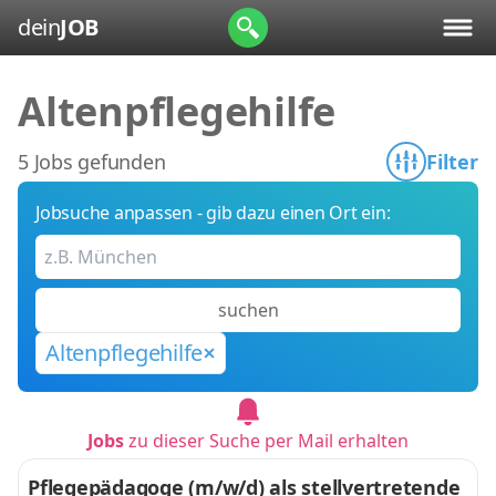
dein
JOB
Altenpflegehilfe
5 Jobs gefunden
Filter
Jobsuche anpassen - gib dazu einen Ort ein:
suchen
Altenpflegehilfe
Jobs
zu dieser Suche per Mail erhalten
Pflegepädagoge (m/w/d) als stellvertretende