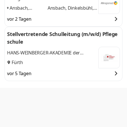
Ansbach,
Ansbach, Dinkelsbühl,
Dinkelsbühl,
Rothenburg o. d. T.
und
vor 2 Tagen
Rothenburg o. d.
1 weitere
T.
,
Stellvertretende Schulleitung (m/w/d) Pflege
schule
HANS-WEINBERGER-AKADEMIE der
Arbeiterwohlfahrt e.V.
Fürth
vor 5 Tagen