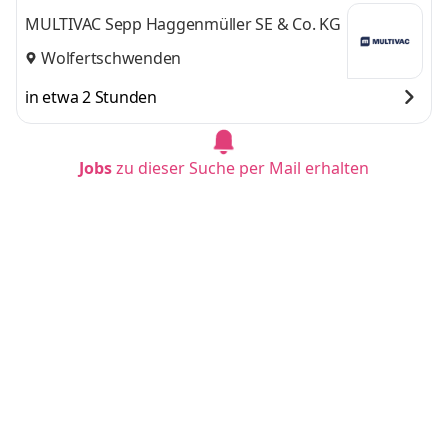
MULTIVAC Sepp Haggenmüller SE & Co. KG
Wolfertschwenden
in etwa 2 Stunden
Jobs
zu dieser Suche per Mail erhalten
Verkaufsmitarbeiter (m/w/d)
Jobohnelimit.de
Schwerin
,
Wismar
und 13 weitere
in etwa 2 Stunden
Verkaufsmitarbeiter im Lokalvertrieb (m/w/
d)
Jobohnelimit.de