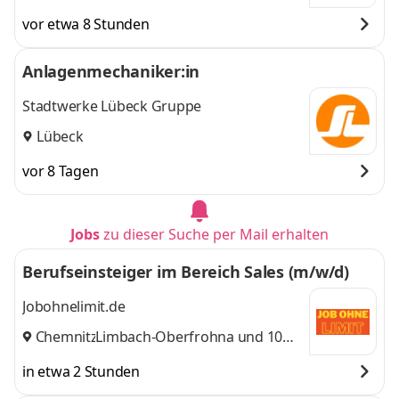
vor etwa 8 Stunden
Anlagenmechaniker:in
Stadtwerke Lübeck Gruppe
Lübeck
vor 8 Tagen
Jobs
zu dieser Suche per Mail erhalten
Berufseinsteiger im Bereich Sales (m/w/d)
Jobohnelimit.de
Chemnitz
Limbach-Oberfrohna
,
und 10
weitere
in etwa 2 Stunden