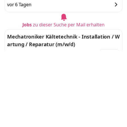
vor 6 Tagen
Jobs
zu dieser Suche per Mail erhalten
Mechatroniker Kältetechnik - Installation / W
artung / Reparatur (m/w/d)
TRANE Klima- und Kältetechnisches Büro
GmbH
Krailling
vor 5 Tagen
Projektleiter Elektrotechnik & TGA (m/w/d)
REGITZ CONSULTING
Köln, Bonn
und
Köln, Bonn
vor 1 Tag