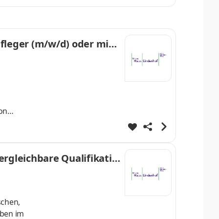
en
fleger (m/w/d) oder mit v
ourcen
rgleichbare Qualifikatio