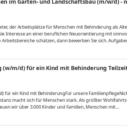
nen im Garten- und Landschaftsbau (m/w/d) - 
ieter, der Arbeitsplätze für Menschen mit Behinderung als Alt
ie Interesse an einer beruflichen Neuorientierung mit sinnvo
Arbeitsbereiche schätzen, dann bewerben Sie sich. Aufgabe
für die Führung, Betreuung und Anleitung einer Kleingruppe v
lich MitarbeiterInnen mit sogenanntem Werkstattstatus (vol
ildungsbereich (BBB)Profil Als GruppenleiterIn sollten Sie
 (w/m/d) für ein Kind mit Behinderung Teilzei
reuen wir über 3.000 Kinder und Familien, Menschen mit
ialen Notlagen sowie pflegebedürftige Senioren. Dieser
 Fachkräften gerecht. Genau darum brauchen wir Sie.