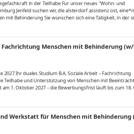
flegefachkraft in der Teilhabe Für unser neues "Wohn- und
burg Jenfeld suchen wir, die alsterdorf assistenz ost, eine*
n mit Behinderung Sie wünschen sich eine Tätigkeit, in der s
wachsene Menschen mit Behinderung sinnvoll verbinden? In d
, barrierefreies Wohn- und Assistenzangebot mit einem groß
32 erwachsene Menschen mit Unterstützungsbedarf. Sie möc
 - Fachrichtung Menschen mit Behinderung (w
s sie ihren
e 2027 Ihr duales Studium B.A. Soziale Arbeit – Fachrichtung
ie Teilhabe und Unterstützung von Menschen mit Beeinträch
rt am 1. Oktober 2027 – die Bewerbungsfrist läuft bis zum 18.
erkannten Sozialpädagogin / Sozialarbeiterin bzw. zum staatl
ereitet Sie auf folgende Aufgaben vor: Bedarfsklärung: Indiv
ikation der Funktionsfähigkeit, Behinderung und Gesundheit (
und Werkstatt für Menschen mit Behinderung 