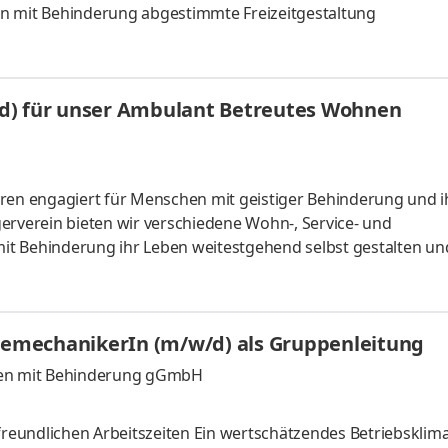
tigkeit Auf die Menschen mit Behinderung abgestimmte Freizeitgestaltung
d) für unser Ambulant Betreutes Wohnen
ahren engagiert für Menschen mit geistiger Behinderung und i
erverein bieten wir verschiedene Wohn-, Service- und
it Behinderung ihr Leben weitestgehend selbst gestalten un
. Dafür setzen sich unsere über 400 qualifizierten
n Menschen in den eigenen vier Wänden, im ambulanten Setti
it unterschiedlichen Bedarfen im Alltag Eigene und flexible
emechanikerIn (m/w/d) als Gruppenleitung
) Aktives Entwickeln vo
en mit Behinderung gGmbH
freundlichen Arbeitszeiten Ein wertschätzendes Betriebsklima