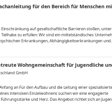
Fachanleitung für den Bereich für Menschen m
Einschränkung auf gesellschaftliche Barrieren stoßen, unter
Teilhabe zu erfüllen: Wir sind ein mittelständisches Untern
 psychischen Erkrankungen, Abhängigkeitserkrankungen und
inderung Wohn- und Assistenzangebote in Reinickendorf zu
 jeder Einzelnen in den Blick und stehen mit individueller A
ms suchen wir eine engagierte stellvertretende Bereichsleitu
treute Wohngemeinschaft für Jugendliche un
utschland GmbH
nfang an Für den Aufbau und die Leitung einer spezialisiert
nes intensiven Einzelwohnens suchen wir eine engagierte
 Führungsstärke und Herz. Das Angebot richtet sich an Jugen
-Störungen, schweren geistigen und mehrfachen Behinderu
übernehmen eine Schlüsselrolle beim Aufbau eines innovati