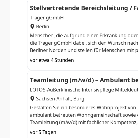
Stellvertretende Bereichsleitung / 
tigen Behinderung (w/m/d)
Träger gGmbH
Berlin
Menschen, die aufgrund einer Erkrankung oder 
die Träger gGmbH dabei, sich den Wunsch nach 
Berliner Norden und stellen für Menschen mit
Menschen mit einer sogenannten geistigen Beh
vor etwa 4 Stunden
Verfügung. Wir nehmen die Bedürfnisse jedes und
zur Seite. Zur Verstärkung unseres Leitungstea
Teamleitung (m/w/d) – Ambulant be
sofort. Die Stelle umfasst 75% der Regelarbei
Behinderung und Autismus
LOTOS-Außerklinische Intensivpflege Mittelde
Sachsen-Anhalt, Burg
Gestalten Sie ein besonderes Wohnprojekt von A
ambulant betreuten Wohngemeinschaft sowie ei
Teamleitung (m/w/d) mit fachlicher Kompetenz,
und junge Erwachsene mit Autismus-Spektrum
vor 5 Tagen
sowie herausfordernden Verhaltensweisen. Sie 