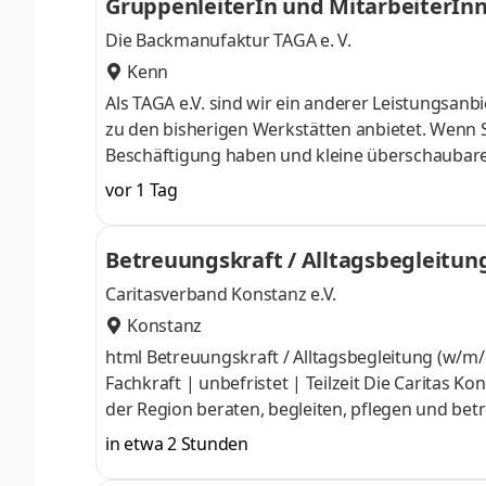
GruppenleiterIn und MitarbeiterIn
g
Die Backmanufaktur TAGA e. V.
Kenn
Als TAGA e.V. sind wir ein anderer Leistungsanb
zu den bisherigen Werkstätten anbietet. Wenn S
Beschäftigung haben und kleine überschaubare 
suchen eine weitere Gruppenleitung (Vollzeit) 
vor 1 Tag
Mitarbeitern mit BehinderungWir suchen zusätz
Erwerbsminderung) und abgeschlossenem Berufsb
Betreuungskraft / Alltagsbegleitung
Idealfall eine Ausbildung im Garten- und L
Caritasverband Konstanz e.V.
Konstanz
html Betreuungskraft / Alltagsbegleitung (w/m/d) für ein Kind mit BehinderungFür unsere FamilienpflegeNicht-
Fachkraft | unbefristet | Teilzeit Die Caritas Konstanz macht sich für Menschen stark. Als größter Wohlfahrtsverband
der Region beraten, begleiten, pflegen und bet
Beeinträchtigungen, Behinderungen oder in soz
in etwa 2 Stunden
Verantwortung werden wir nur mit engagierten