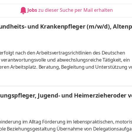
icklung, Selbstbestimmung und individuelle Förderung in d
Jobs
zu dieser Suche per Mail erhalten
nisatorische Leitung
undheits- und Krankenpfleger (m/w/d), Altenp
erfolgt nach den Arbeitsvertragsrichtlinien des Deutschen
gleitung und Unterstützung von
stützungsbedarfs
sen des Menschen mit Behinderung sowie Stärkung der Ress
hungspfleger, Jugend- und Heimerzieheroder ve
 lebenspraktischen, motorischen,