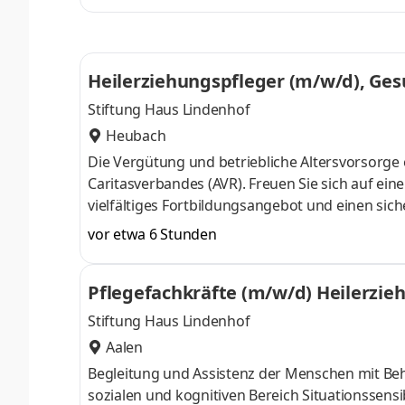
Wohn- und Teilhabeangebotes, das Schutz, Entw
Mittelpunkt stellt. Aufgaben Fachliche und orga
Heilerziehungspfleger (m/w/d), Ges
ergleichbarer Qualifikation
Stiftung Haus Lindenhof
Heubach
Die Vergütung und betriebliche Altersvorsorge 
Caritasverbandes (AVR). Freuen Sie sich auf eine verantwortungsvolle und abwechslungsreiche Tätigkeit, ein
vielfältiges Fortbildungsangebot und einen sicheren Arbeitsplatz. Beratung, Be
Menschen mit Behinderung bei der Alltagsbewältigung Ermittlung und Koordinierung des Unter
vor etwa 6 Stunden
ausgehend von den Fähigkeiten und Bedürfnis
zur Selbstbestimmung und Selbsthilfe
Pflegefachkräfte (m/w/d) Heilerzie
n (m/w/d)
Stiftung Haus Lindenhof
Aalen
Begleitung und Assistenz der Menschen mit Behinderung im Alltag Förderung im
sozialen und kognitiven Bereich Situationssensible Beziehungsgestaltung Übernahme von Delegationsaufgaben im