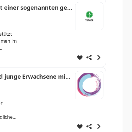
it einer sogenannten geis
stützt
ehmen im
r
ssistenz
ng ab
d junge Erwachsene mit
en
dliche
ngen
ven