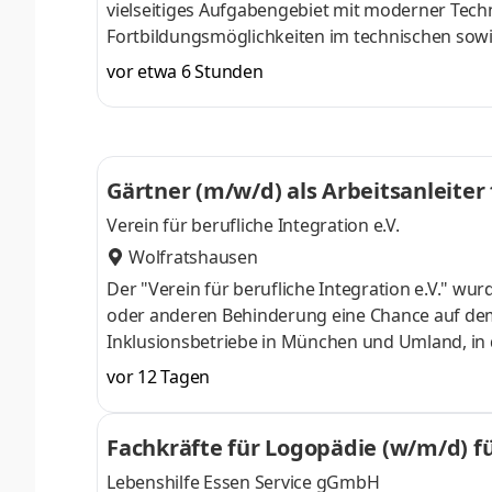
vielseitiges Aufgabengebiet mit moderner Tech
Fortbildungsmöglichkeiten im technischen sowi
Großraumzulage, tariflichen Zulagen und Jahre
vor etwa 6 Stunden
30 Urlaubstage und zwei Regenerationstage Fa
gelegen, auch öffentlich gut zu erreichen Sie
programmieren und bedienen Dreh- oder Fräs
Gärtner (m/w/d) als Arbeitsanleiter
Verein für berufliche Integration e.V.
Wolfratshausen
Der "Verein für berufliche Integration e.V." 
oder anderen Behinderung eine Chance auf dem
Inklusionsbetriebe in München und Umland, i
unserem Inklusionsbetrieb des Garten- und La
vor 12 Tagen
landschaftsgärtnerischen Arbeiten für Unterne
ausgeführt. Die Baustellen befinden sich in Mün
Fachkräfte für Logopädie (w/m/d) f
Wolfratshausen.Ab sofort suchen wir für die ei
Lebenshilfe Essen Service gGmbH