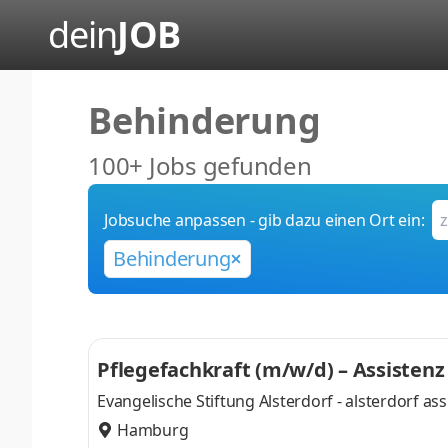
dein
JOB
Behinderung
100+ Jobs gefunden
Jobsuche anpassen - gib dazu einen Ort ein:
Behinderung
Pflegefachkraft (m/w/d) – Assisten
Evangelische Stiftung Alsterdorf - alsterdorf a
Hamburg