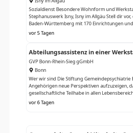
Isny im Allgäu
Sozialdienst Besondere Wohnform und Werkstatt
Stephanuswerk Isny, Isny im Allgäu Stell dir vo
Baden-Württemberg mit 170 Einrichtungen und 11
Sinn stiften und Verantwortung für unsere Zuku
vor 5 Tagen
Das ist die Evangelische Heimstiftung – ein Arb
Besondere Wohnform und Werkstatt für Mensch
Abteilungsassistenz in einer Werks
Teilzeit (20 Stunden/Woche). Die Stelle ist
GVP Bonn-Rhein-Sieg gGmbH
Bonn
Wer wir sind Die Stiftung Gemeindepsychiatrie Bonn-Rhein-Sieg, hat sich zum Ziel gesetzt, Betroffenen und ihren
Angehörigen neue Perspektiven aufzuzeigen, d
gesellschaftliche Teilhabe in allen Lebensberei
Information und Beratung, mit Begleitung und Vermittlung. GVP Bonn-Rhein-Sieg stellt ein
vor 6 Tagen
einer Werkstatt für Menschen mit Behinderung 