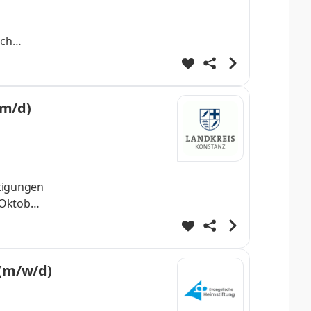
n
ich
er
en,
hten
/m/d)
tigungen
 Oktober
ich
iduellen
ICF)
(m/w/d)