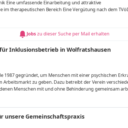
nik Eine umfassende Einarbeitung und attraktive
e im therapeutischen Bereich Eine Vergütung nach dem TVöD
ssonderzahlungen Zusätzliche arbeitgeberfinanzierte Alters
hrradleasing, EGYM Wellpass und Corporate Benefits Zentral
 erfüllen gemeinsam mit dem Team unseren Produktionsauftrag
Jobs
zu dieser Suche per Mail erhalten
maschinen mit Fanuc
 für Inklusionsbetrieb in Wolfratshausen
wurde 1987 gegründet, um Menschen mit einer psychischen Erk
 Arbeitsmarkt zu geben. Dazu betreibt der Verein verschied
n denen Menschen mit und ohne Behinderung gemeinsam arbe
ndschaftsbaus HORTUS in Wolfratshausen werden alle gängi
hmen und öffentliche Auftraggeber sowie für Privatkunden
chen (Stadt und südlicher Landkreis) sowie im Landkreis Bad 
ür unsere Gemeinschaftspraxis
genverant