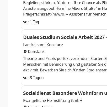
Begleiten, stärken, fördern – Ihre Chance als P
Assistenzangebot Hermine Albers-Straße" in Ham
Pflegefachkraft (m/w/d) – Assistenz für Mensche
Pflege, Assistenz und Alltagsbegleitung für er
vor 1 Tag
ehemaligen Jenfelder Kaserne ist ein modernes
grünen Außengelände entstanden. Hier leben 
Duales Studium Soziale Arbeit 2027
Menschen mit Assistenzbedarf so begleiten, das
Landratsamt Konstanz
Konstanz
Theorie und Praxis perfekt verbinden: Starten Si
Menschen mit Behinderung und gestalten Sie d
aktiv mit. Bewerben Sie sich für den Studiensta
2026. Aufgaben Ihre Ausbildung zur staatlich an
vor 3 Tagen
anerkannten Sozialpädagogen / Sozialarbeiter b
Hilfebedarf anhand der Internationalen Klassif
Sozialdienst Besondere Wohnform 
strukturieren. Instrumente:
Evangelische Heimstiftung GmbH