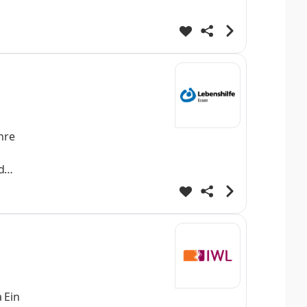
hre
d
ng
 Planung
 Ein