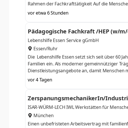
Rahmen der Fachkrafttä
vor etwa 6 Stunden
Pädagogische Fachkraft /HEP (w/m/
Lebenshilfe Essen Service gGmbH
Essen/Ruhr
Die Lebenshilfe Essen setzt sich seit über 60 J
Familien ein. Als moderner gemeinnütziger Träg
Dienstleistungsangebote an, damit Menschen m
bestimmen sowie ihre Rechte wahrnehmen können
vor 4 Tagen
Mitarbeiter*innen tagtäglich ein. Betreuen vo
Begleiten, Fördern und Anleiten von Menschen m
ZerspanungsmechanikerIn/Industri
der Betreuungseinheiten (eigene Einsatzplanung
ISAR-WÜRM-LECH IWL Werkstätten für Mensch
München
Einen unbefristeten Arbeitsvertrag mit familien