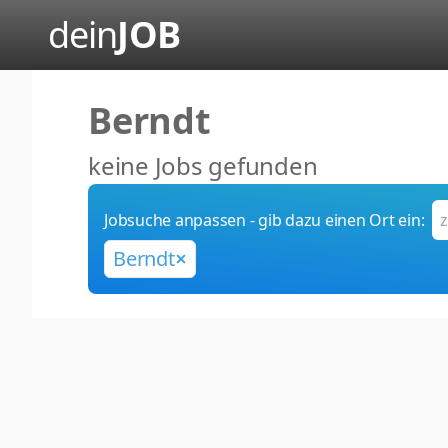
dein
JOB
Berndt
keine Jobs gefunden
Jobsuche anpassen - gib dazu einen Ort ein:
Berndt