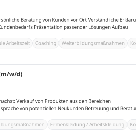
assender Lösungen Aufbau
ble Arbeitszeit
Coaching
Weiterbildungsmaßnahmen
Ko
 (m/w/d)
machst: Verkauf von Produkten aus den Bereichen
nsprache von potenziellen Neukunden Betreuung und Berat
bildungsmaßnahmen
Firmenkleidung / Arbeitskleidung
Ko