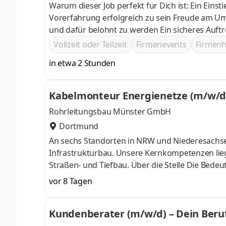
Warum dieser Job perfekt für Dich ist: Ein Einsti
Vorerfahrung erfolgreich zu sein Freude am Umgang mit Menschen, kombiniert mit Motivation, Ziele zu erreichen
und dafür belohnt zu werden Ein sicheres Auftreten, gute Deutschkenntnisse auf C1‑Niveau und ein gepflegtes
Erscheinungsbild
Vollzeit oder Teilzeit
Firmenevents
Firmen
in etwa 2 Stunden
Kabelmonteur Energienetze (m/w/d
Rohrleitungsbau Münster GmbH
Dortmund
An sechs Standorten in NRW und Niederesachsen 
Infrastrukturbau. Unsere Kernkompetenzen lie
Straßen- und Tiefbau. Über die Stelle Die Bedeutung der Stromversorgung wächst mehr und mehr. Wir begegnen
dieser Herausforderung gerne und bauen unsere
vor 8 Tagen
unseren Tiefbaukolonnen in der Deiner Regio
Kundenberater (m/w/d) – Dein Berufs