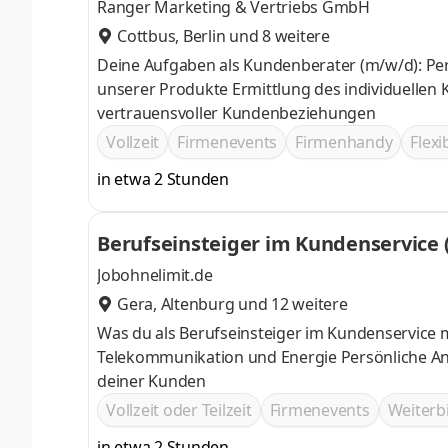
Ranger Marketing & Vertriebs GmbH
Cottbus
,
Berlin
und 8 weitere
Deine Aufgaben als Kundenberater (m/w/d): Persönliche Beratung von Kunden vor Ort Verständliche Erklärung
unserer Produkte Ermittlung des individuellen Kundenbedarfs Präsentation p
vertrauensvoller Kundenbeziehungen
Vollzeit
Firmenevents
Firmenhandy
Flexi
in etwa 2 Stunden
Berufseinsteiger im Kundenservice
Jobohnelimit.de
Gera
,
Altenburg
und 12 weitere
Was du als Berufseinsteiger im Kundenservice 
Telekommunikation und Energie Persönliche A
deiner Kunden
Vollzeit oder Teilzeit
Firmenevents
Weiter
in etwa 2 Stunden