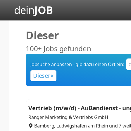
dein
JOB
Dieser
100+ Jobs gefunden
Jobsuche anpassen - gib dazu einen Ort ein:
Dieser
Vertrieb (m/w/d) - Außendienst - u
Ranger Marketing & Vertriebs GmbH
Bamberg
,
Ludwigshafen am Rhein
und 7 wei