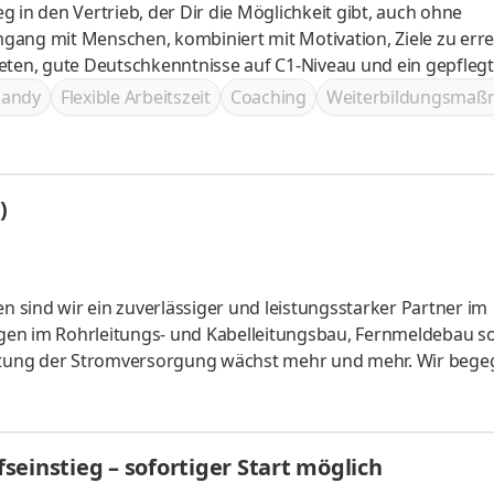
eg in den Vertrieb, der Dir die Möglichkeit gibt, auch ohne
handy
Flexible Arbeitszeit
Coaching
Weiterbildungsma
)
sind wir ein zuverlässiger und leistungsstarker Partner im
gen im Rohrleitungs- und Kabelleitungsbau, Fernmeldebau s
 Elektro-Teams weiter aus. In dieser Funktion arbeitest Du 
n zusammen.
einstieg – sofortiger Start möglich