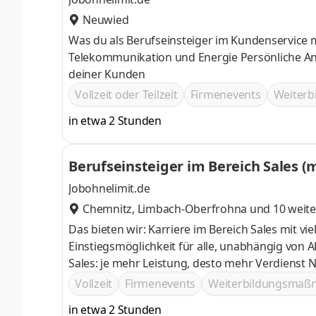
Neuwied
Was du als Berufseinsteiger im Kundenservice 
Telekommunikation und Energie Persönliche A
deiner Kunden
Vollzeit oder Teilzeit
Firmenevents
Weiter
in etwa 2 Stunden
Berufseinsteiger im Bereich Sales (
Jobohnelimit.de
Chemnitz
,
Limbach-Oberfrohna
und 10 weite
Das bieten wir: Karriere im Bereich Sales mit v
Einstiegsmöglichkeit für alle, unabhängig von Abschluss oder Erfahrung 
Sales: je mehr Leistung, desto mehr Verdienst Networking-Möglichkeiten bei deutschlandweiten Events und
spannenden Incentive-Reisen Möglichkeit zur Vertiefung des Wissens durch E-Learning-Kurse, Schulungen und
Vollzeit
Firmenevents
Weiterbildungsma
Workshops
in etwa 2 Stunden