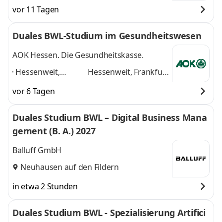
vor 11 Tagen
Duales BWL-Studium im Gesundheitswesen
AOK Hessen. Die Gesundheitskasse.
Hessenweit,
Hessenweit, Frankfurt
Frankfurt am Main,
am Main, Darmstadt,
vor 6 Tagen
Darmstadt, Kassel,
Kassel, Gießen,
Gießen, Dieburg,
Dieburg, Hanau,
Duales Studium BWL – Digital Business Mana
Hanau, Wiesbaden,
Wiesbaden, Marburg
gement (B. A.) 2027
Marburg
,
und 6 weitere
Balluff GmbH
Neuhausen auf den Fildern
in etwa 2 Stunden
Duales Studium BWL - Spezialisierung Artifici