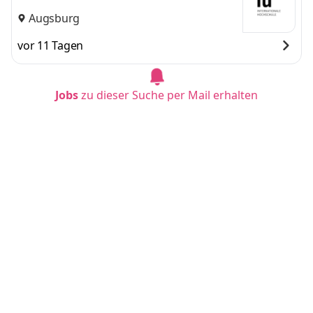
Augsburg
vor 11 Tagen
Jobs
zu dieser Suche per Mail erhalten
Duales Studium BWL - Spezialisierung Artifici
al Intelligence (B.A.)
IU Internationale Hochschule
Mainz
vor 9 Tagen
Duales Studium BWL - Spezialisierung Artifici
al Intelligence (B.A.)
IU Internationale Hochschule