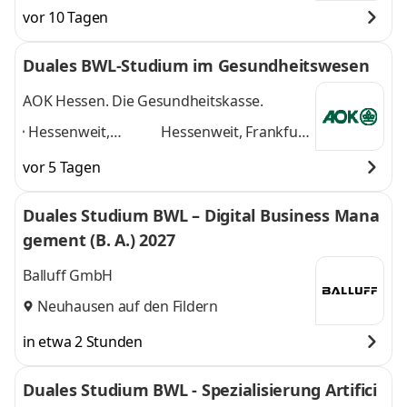
vor 10 Tagen
Duales BWL-Studium im Gesundheitswesen
AOK Hessen. Die Gesundheitskasse.
Hessenweit,
Hessenweit, Frankfurt
Frankfurt am Main,
am Main, Darmstadt,
vor 5 Tagen
Darmstadt, Kassel,
Kassel, Gießen,
Gießen, Dieburg,
Dieburg, Hanau,
Duales Studium BWL – Digital Business Mana
Hanau, Wiesbaden,
Wiesbaden, Marburg
gement (B. A.) 2027
Marburg
,
und 6 weitere
Balluff GmbH
Neuhausen auf den Fildern
in etwa 2 Stunden
Duales Studium BWL - Spezialisierung Artifici