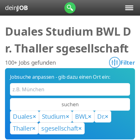
dein
JOB
Duales Studium BWL D
r. Thaller sgesellschaft
100+ Jobs gefunden
Filter
Jobsuche anpassen - gib dazu einen Ort ein:
suchen
Duales
Studium
BWL
Dr.
Thaller
sgesellschaft