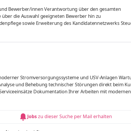
rantwortung über den gesamten
 über die Auswahl geeigneten Bewerber hin zu
tc..)
g moderner Stromversorgungssysteme und USV-Anlagen Wart
Analyse und Behebung technischer Störungen direkt beim K
 Serviceeinsätze Dokumentation Ihrer Arbeiten mit modernen
chulung unserer Kunden Kompetente Betreuung unserer Kund
e bleiben technologisch am Puls der Zeit, erweitern kontinui
Rechenzentren und Digitalisierung und bringen neue Erkennt
Jobs
zu dieser Suche per Mail erhalten