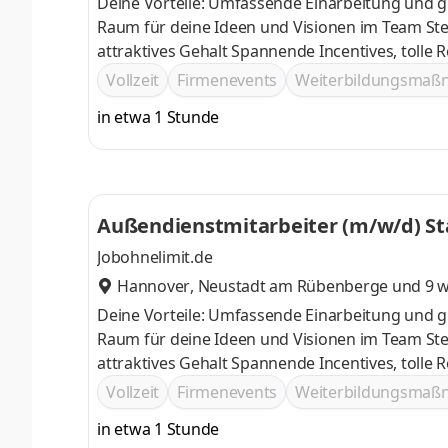
Deine Vorteile: Umfassende Einarbeitung und g
Raum für deine Ideen und Visionen im Team Stetige Weiterentwicklung deiner fachlichen Kompetenz im Verkauf und
attraktives Gehalt Spannende Incenti
Vollzeit
Firmenevents
Weiterbildungsma
in etwa 1 Stunde
Außendienstmitarbeiter (m/w/d) Sta
Jobohnelimit.de
Hannover
,
Neustadt am Rübenberge
und 9 w
Deine Vorteile: Umfassende Einarbeitung und g
Raum für deine Ideen und Visionen im Team Stetige Weiterentwicklung deiner fachlichen Kompetenz im Verkauf und
attraktives Gehalt Spannende Incenti
Vollzeit
Firmenevents
Weiterbildungsma
in etwa 1 Stunde