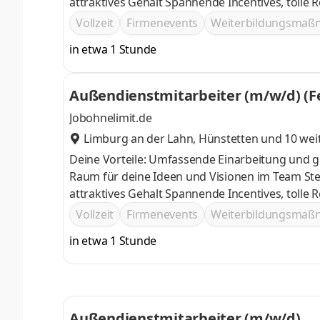
attraktives Gehalt Spannende Incenti
Vollzeit
Firmenevents
Weiterbildungsma
in etwa 1 Stunde
Außendienstmitarbeiter (m/w/d) (F
Jobohnelimit.de
Limburg an der Lahn
,
Hünstetten
und 10 wei
Deine Vorteile: Umfassende Einarbeitung und g
Raum für deine Ideen und Visionen im Team Stetige Weiterentwicklung deiner fachlichen Kompetenz im Verkauf und
attraktives Gehalt Spannende Incenti
Vollzeit
Firmenevents
Weiterbildungsma
in etwa 1 Stunde
Außendienstmitarbeiter (m/w/d)