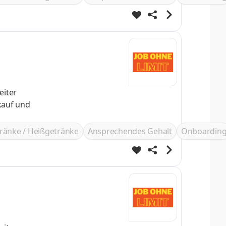
eiter
ränke / Heißgetränke
Ansprechendes Gehalt
Onboardin