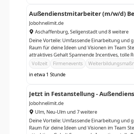
Außendienstmitarbeiter (m/w/d) Be
Jobohnelimit.de
Aschaffenburg
,
Seligenstadt
und 8 weitere
Deine Vorteile: Umfassende Einarbeitung und g
Raum für deine Ideen und Visionen im Team Stetige Weiterentwicklung deiner fachlichen Kompetenz im Verkauf und
attraktives Gehalt Spannende Incenti
Vollzeit
Firmenevents
Weiterbildungsma
in etwa 1 Stunde
Jetzt in Festanstellung - Außendien
Jobohnelimit.de
Ulm
,
Neu-Ulm
und 7 weitere
Deine Vorteile: Umfassende Einarbeitung und g
Raum für deine Ideen und Visionen im Team Stetige Weiterentwicklung deiner fachlichen Kompetenz im Verkauf und