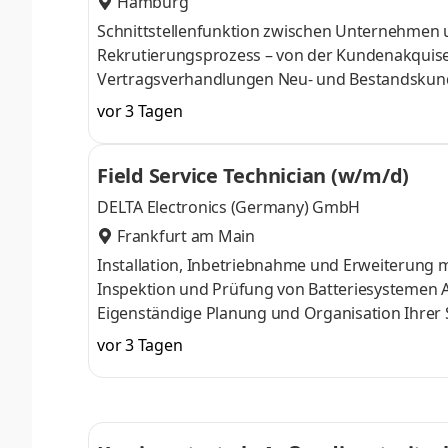
Hamburg
Schnittstellenfunktion zwischen Unternehmen und Bewerber/innen Ve
Rekrutierungsprozess – von der Kundenakquise
Vertragsverhandlungen Neu- und Bestandskundenpflege sowie Erweiterung des Kandidatennetzwerks Steuerung
und Optimierung der Recruitingprozesse Führung von Kundenmeetings sowie die Teilnahme an Messen und
vor 3 Tagen
Recruiting Veranstaltungen Allgemeines Kunden- und Bewerbermanagement (Pflege des elektronischen
Bewerbungstools und der internen Datenbank, e
Field Service Technician (w/m/d)
DELTA Electronics (Germany) GmbH
Frankfurt am Main
Installation, Inbetriebnahme und Erweiterun
Inspektion und Prüfung von Batteriesystemen 
Eigenständige Planung und Organisation Ihrer
digitalen Tools Technische Einweisung und S
vor 3 Tagen
Unterstützung bei technischen Optimierungen Si
Ihr Fachwissen im Bereich Energieversorgung, 
aktiv in Ihre tägliche Arbeit ein.