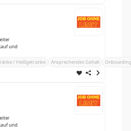
eiter
ränke / Heißgetränke
Ansprechendes Gehalt
Onboardin
eiter