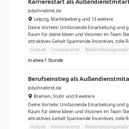
Karrierestart als Außendienstmitar
Jobohnelimit.de
Leipzig
,
Markkleeberg
und 13 weitere
Deine Vorteile: Umfassende Einarbeitung und g
Raum für deine Ideen und Visionen im Team Stetige Weiterentwicklung deiner fachlichen Kompetenz im Verkauf und
attraktives Gehalt Spannende Incenti
Vollzeit
Firmenevents
Weiterbildungsma
in etwa 1 Stunde
Berufseinstieg als Außendienstmita
Jobohnelimit.de
Bremen
,
Stuhr
und 8 weitere
Deine Vorteile: Umfassende Einarbeitung und g
Raum für deine Ideen und Visionen im Team Stetige Weiterentwicklung deiner fachlichen Kompetenz im Verkauf und
attraktives Gehalt Spannende Incenti
Vollzeit
Firmenevents
Weiterbildungsma