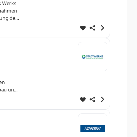
s Werks
aßnahmen
rung der