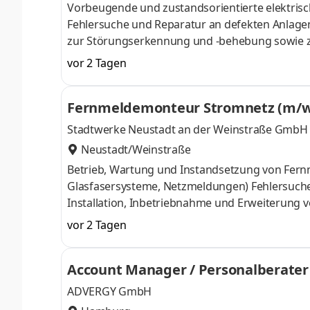
Vorbeugende und zustandsorientierte elektrisc
Fehlersuche und Reparatur an defekten Anlagen
zur Störungserkennung und -behebung sowie z
Anlagendokumentation
vor 2 Tagen
Fernmeldemonteur Stromnetz (m/w
Stadtwerke Neustadt an der Weinstraße GmbH
Neustadt/Weinstraße
Betrieb, Wartung und Instandsetzung von Fern
Glasfasersysteme, Netzmeldungen) Fehlersuche, Störungsbeseitigung und Dokumentation von Störungsfällen
Installation, Inbetriebnahme und Erweiterung von 
Inbetriebnahme von Mess- und Wandlertechnik in Trafostationen Planung und D
vor 2 Tagen
Prüfungsarbeiten gemäß Vorschriften
Account Manager / Personalberater
ADVERGY GmbH