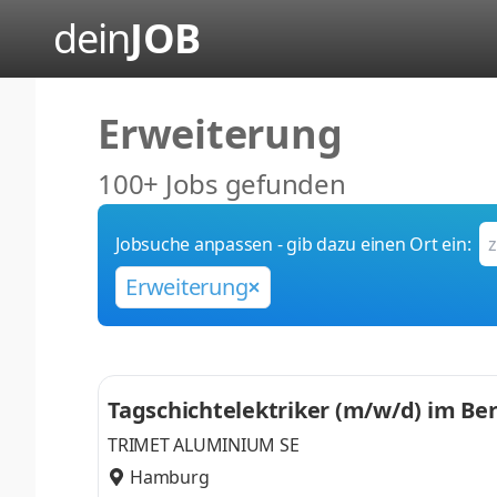
dein
JOB
Erweiterung
100+ Jobs gefunden
Jobsuche anpassen - gib dazu einen Ort ein:
Erweiterung
Tagschichtelektriker (m/w/d) im Be
TRIMET ALUMINIUM SE
Hamburg