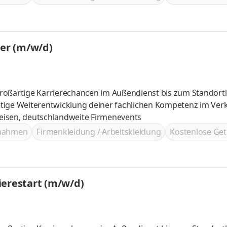
ter (m/w/d)
roßartige Karrierechancen im Außendienst bis zum Standortl
ves, tolle Reisen, deutschlandweite Firmenevents
ßnahmen
Firmenkleidung / Arbeitskleidung
Kostenlose Get
ierestart (m/w/d)