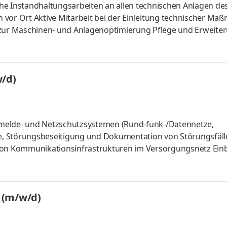
he Instandhaltungsarbeiten an allen technischen Anlagen de
 vor Ort Aktive Mitarbeit bei der Einleitung technischer M
ur Maschinen- und Anlagenoptimierung Pflege und Erweite
/d)
melde- und Netzschutzsystemen (Rund-funk-/Datennetze,
Kommunikationsinfrastrukturen im Versorgungsnetz Einbau und
urchführung von Wartungs- und
 (m/w/d)