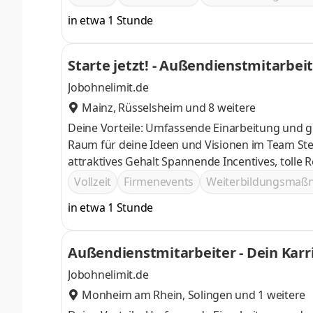
in etwa 1 Stunde
Starte jetzt! - Außendienstmitarbei
Jobohnelimit.de
Mainz
,
Rüsselsheim
und 8 weitere
Deine Vorteile: Umfassende Einarbeitung und g
Raum für deine Ideen und Visionen im Team Stetige Weiterentwicklung deiner fachlichen Kompetenz im Verkauf und
attraktives Gehalt Spannende Incenti
Vollzeit
Firmenevents
Weiterbildungsma
in etwa 1 Stunde
Außendienstmitarbeiter - Dein Karr
Jobohnelimit.de
Monheim am Rhein
,
Solingen
und 1 weitere