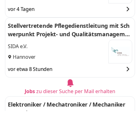
vor 4 Tagen
Stellvertretende Pflegedienstleitung mit Sch
werpunkt Projekt- und Qualitätsmanagemen
t
SIDA e.V.
Hannover
vor etwa 8 Stunden
Jobs
zu dieser Suche per Mail erhalten
Elektroniker / Mechatroniker / Mechaniker
(m/w/d)
WIOSS Zweite Witron On Site Services
GmbH
Kremmen