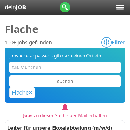
dein
JOB
Flache
100+ Jobs gefunden
Filter
Jobsuche anpassen - gib dazu einen Ort ein:
suchen
Flache
Jobs
zu dieser Suche per Mail erhalten
Leiter für unsere Eloxalabteilung (m/w/d)