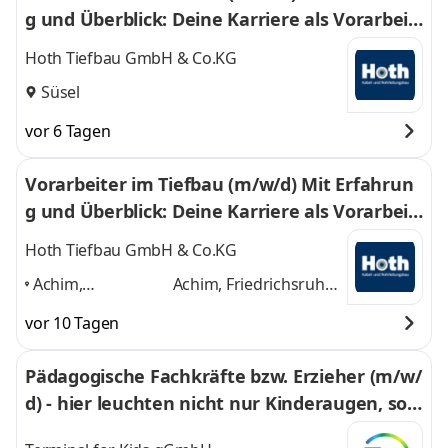
g und Überblick: Deine Karriere als Vorarbeit
er beginnt hier!
Hoth Tiefbau GmbH & Co.KG
Süsel
vor 6 Tagen
Vorarbeiter im Tiefbau (m/w/d) Mit Erfahrun
g und Überblick: Deine Karriere als Vorarbeit
er beginnt hier!
Hoth Tiefbau GmbH & Co.KG
Achim,
Achim, Friedrichsruhe
Friedrichsruhe bei
bei Parchim,
vor 10 Tagen
Parchim,
Lüneburg, Vastorf,
Lüneburg, Vastorf,
Süsel
und 3 weitere
Pädagogische Fachkräfte bzw. Erzieher (m/w/
Süsel
,
d) - hier leuchten nicht nur Kinderaugen, son
dern auch Herzen!