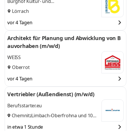
Burghof Kultur- und
Veranstaltungsgesellschaft mbH
Lörrach
vor 4 Tagen
Architekt für Planung und Abwicklung von B
auvorhaben (m/w/d)
WEISS
Oberrot
vor 4 Tagen
Vertriebler (Außendienst) (m/w/d)
Berufsstarter.eu
Chemnitz
Limbach-Oberfrohna
,
und 10
weitere
in etwa 1 Stunde