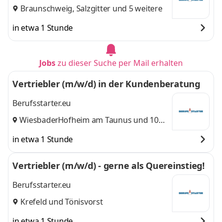
Braunschweig
,
Salzgitter
und 5 weitere
in etwa 1 Stunde
Jobs
zu dieser Suche per Mail erhalten
Vertriebler (m/w/d) in der Kundenberatung
Berufsstarter.eu
Wiesbaden
Hofheim am Taunus
,
und 10
weitere
in etwa 1 Stunde
Vertriebler (m/w/d) - gerne als Quereinstieg!
Berufsstarter.eu
Krefeld
und
Tönisvorst
in etwa 1 Stunde