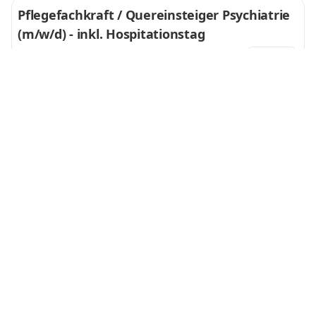
Pflegefachkraft / Quereinsteiger Psychiatrie
(m/w/d) - inkl. Hospitationstag
Klinikum Schloß Winnenden
Ellwangen/Jagst
vor 2 Tagen
Pflegefachkraft (m/w/d) für Endoskopie
Krankenhaus Marienstift gGmbH
Braunschweig
vor 4 Tagen
Account Manager (m/w/d) Betriebsgastrono
mie
Compass Group Deutschland GmbH