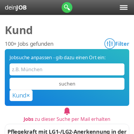
dein
JOB
Kund
100+ Jobs gefunden
Filter
Jobsuche anpassen - gib dazu einen Ort ein:
suchen
Kund
Jobs
zu dieser Suche per Mail erhalten
Pflegekraft mit LG1-/LG2-Anerkennung in der