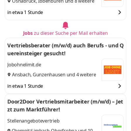
Osnabrück
,
Ibbenbüren
und 8 weitere
in etwa 1 Stunde
Jobs
zu dieser Suche per Mail erhalten
Vertriebsberater (m/w/d) auch Berufs - und Q
uereinsteiger gesucht!
Jobohnelimit.de
Ansbach
,
Gunzenhausen
und 4 weitere
in etwa 1 Stunde
Door2Door Vertriebsmitarbeiter (m/w/d) – Jet
zt zum Marktführer!
Stellenangebotevertrieb
Chemnitz
Limbach-Oberfrohna
,
und 10