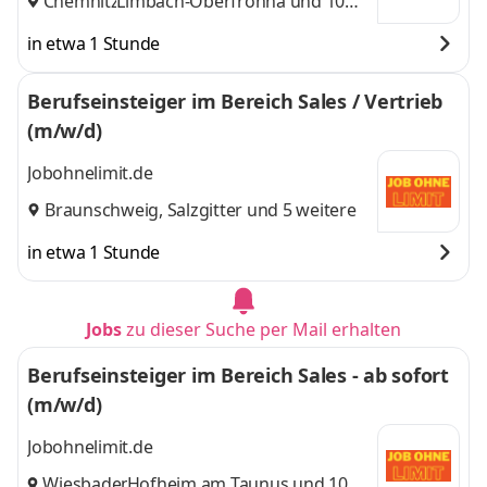
Chemnitz
Limbach-Oberfrohna
,
und 10
weitere
in etwa 1 Stunde
Berufseinsteiger im Bereich Sales / Vertrieb
(m/w/d)
Jobohnelimit.de
Braunschweig
,
Salzgitter
und 5 weitere
in etwa 1 Stunde
Jobs
zu dieser Suche per Mail erhalten
Berufseinsteiger im Bereich Sales - ab sofort
(m/w/d)
Jobohnelimit.de
Wiesbaden
Hofheim am Taunus
,
und 10