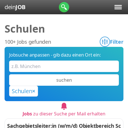
dein
JOB
Schulen
100+ Jobs gefunden
Filter
Jobsuche anpassen - gib dazu einen Ort ein:
suchen
Schulen
Jobs
zu dieser Suche per Mail erhalten
Sachgebietsleiter:in (w/m/d) Objektbereich Sc