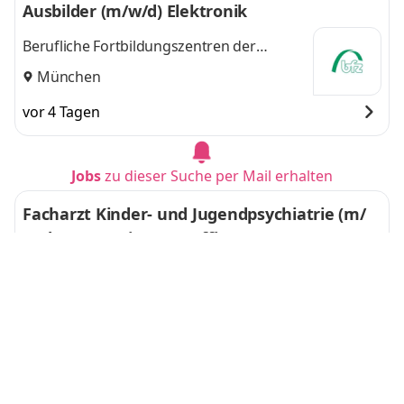
Ausbilder (m/w/d) Elek­tronik
Berufliche Fortbildungszentren der
Bayerischen Wirtschaft (bfz) gGmbH
München
vor 4 Tagen
Jobs
zu dieser Suche per Mail erhalten
Facharzt Kinder- und Jugendpsychiatrie (m/
w/d) – MVZ mit Homeoffice
tw.con
Düsseldorf
vor 5 Tagen
Projektleitung (w/m/d) Betreuung in Schulpr