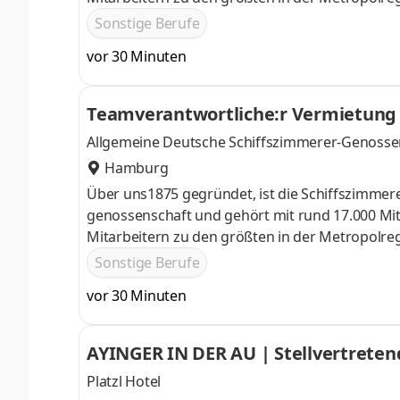
Wohnungs unternehmen. Wir sind eine Solidarg
Sonstige Berufe
das genossenschaftliche Prinzip der Selbsthilfe
vor 30 Minuten
Vermietung suchen wir zum nächstmöglichen Ze
Vermietung (m⁠/⁠w⁠/⁠d)Ihre AufgabenFachliche und
Teamverantwortliche:r Vermietung
Allgemeine Deutsche Schiffszimmerer-Genosse
Hamburg
Über uns1875 gegründet, ist die Schiffszimme
genossenschaft und gehört mit rund 17.000 Mi
Mitarbeitern zu den größten in der Metropolre
Wohnungs unternehmen. Wir sind eine Solidarg
Sonstige Berufe
das genossenschaftliche Prinzip der Selbsthilfe
vor 30 Minuten
Vermietung suchen wir zum nächstmöglichen Ze
Vermietung (m⁠/⁠w⁠/⁠d)Ihre AufgabenFachliche und
AYINGER IN DER AU | Stellvertrete
Platzl Hotel