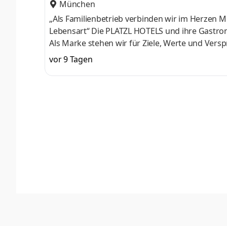
München
„Als Familienbetrieb verbinden wir im Herzen 
Lebensart“ Die PLATZL HOTELS und ihre Gastro
Als Marke stehen wir für Ziele, Werte und Ver
hinausgehen. Das PLATZL HOTEL im Herzen von 
vor 9 Tagen
über 166 Gästezimmer, eine bayerische Suite s
bis zu 120 Personen. Entspannen lässt es sich
Fitness -und Massagebereich können unsere