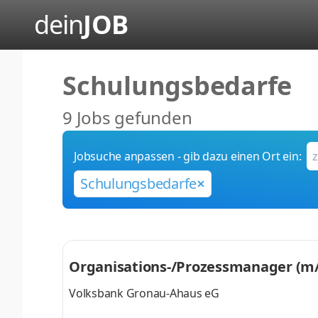
dein
JOB
Schulungsbedarfe
9 Jobs gefunden
Jobsuche anpassen - gib dazu einen Ort ein:
Schulungsbedarfe
Organisations-/Prozessmanager (m
Volksbank Gronau-Ahaus eG