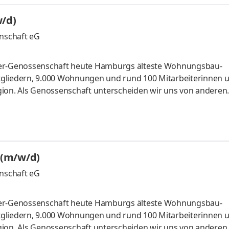
/d)
nschaft eG
rer-Genossenschaft heute Hamburgs älteste Wohnungs­bau­
tgliedern, 9.000 Wohnungen und rund 100 Mitarbeiterinnen 
gion. Als Genossenschaft unterscheiden wir uns von anderen
emeinschaft, die wirtschaftlich verantwortungsbewusst han
 weiterhin lebt.Zur Verstärkung unseres Teams in unserer Abt
itpunkt und in Vollzeit (37 Stunden/Woche) eineTeamleitun
 disziplinarische
 (m/w/d)
nschaft eG
rer-Genossenschaft heute Hamburgs älteste Wohnungs­bau­
tgliedern, 9.000 Wohnungen und rund 100 Mitarbeiterinnen 
gion. Als Genossenschaft unterscheiden wir uns von anderen