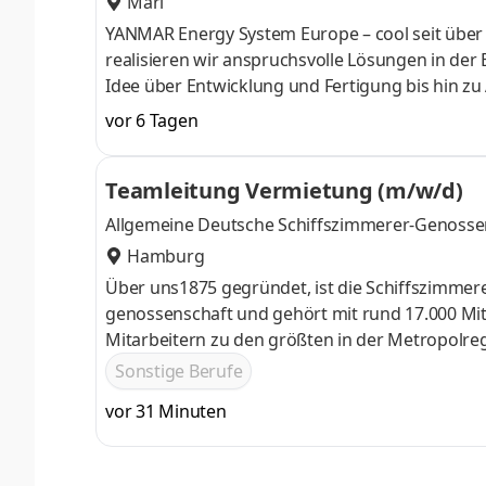
Marl
YANMAR Energy System Europe – cool seit über 
realisieren wir anspruchsvolle Lösungen in der
Idee über Entwicklung und Fertigung bis hin z
unserer Lösungen. Entwicklung, Fertigung und v
vor 6 Tagen
unserem Standort in Marl.Energieeffizienz, De
großen Zukunftsthemen unserer Zeit. Genau hie
Teamleitung Vermietung (m/w/d)
und Gewerbe entwickeln wir Lösung
Allgemeine Deutsche Schiffszimmerer-Genosse
Hamburg
Über uns1875 gegründet, ist die Schiffszimme
genossenschaft und gehört mit rund 17.000 Mi
Mitarbeitern zu den größten in der Metropolre
Wohnungs unternehmen. Wir sind eine Solidarg
Sonstige Berufe
das genossenschaftliche Prinzip der Selbsthilfe
vor 31 Minuten
Vermietung suchen wir zum nächstmöglichen Ze
Vermietung (m⁠/⁠w⁠/⁠d)Ihre AufgabenFachliche und