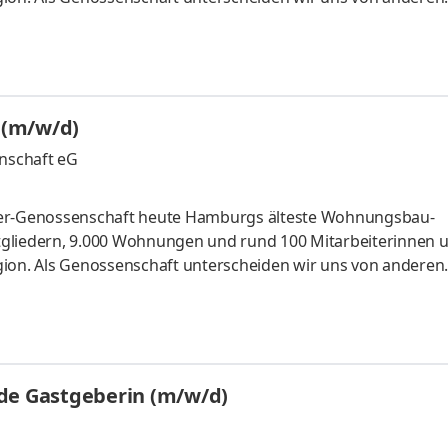
emeinschaft, die wirtschaftlich verantwortungsbewusst han
 weiterhin lebt.Zur Verstärkung unseres Teams in unserer Abt
itpunkt und in Vollzeit (37 Stunden/Woche) eineTeamleitun
 disziplinarische
 (m/w/d)
nschaft eG
rer-Genossenschaft heute Hamburgs älteste Wohnungs­bau­
tgliedern, 9.000 Wohnungen und rund 100 Mitarbeiterinnen 
gion. Als Genossenschaft unterscheiden wir uns von anderen
emeinschaft, die wirtschaftlich verantwortungsbewusst han
 weiterhin lebt.Zur Verstärkung unseres Teams in unserer Abt
itpunkt und in Vollzeit (37 Stunden/Woche) eineTeamleitun
 disziplinarische
nde Gastgeberin (m/w/d)