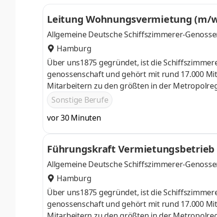
Leitung Wohnungsvermietung (m/w
Allgemeine Deutsche Schiffszimmerer-Genosse
Hamburg
Über uns1875 gegründet, ist die Schiffszimme
genossenschaft und gehört mit rund 17.000 Mi
Mitarbeitern zu den größten in der Metropolre
Wohnungs unternehmen. Wir sind eine Solidarg
Sonstige Berufe
das genossenschaftliche Prinzip der Selbsthilfe
vor 30 Minuten
Vermietung suchen wir zum nächstmöglichen Ze
Vermietung (m⁠/⁠w⁠/⁠d)Ihre AufgabenFachliche und
Führungskraft Vermietungsbetrieb
Allgemeine Deutsche Schiffszimmerer-Genosse
Hamburg
Über uns1875 gegründet, ist die Schiffszimme
genossenschaft und gehört mit rund 17.000 Mi
Mitarbeitern zu den größten in der Metropolre