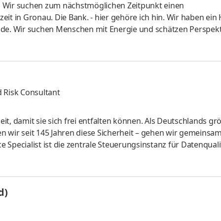
g Wir suchen zum nächstmöglichen Zeitpunkt einen
it in Gronau. Die Bank. - hier gehöre ich hin. Wir haben ein 
nde. Wir suchen Menschen mit Energie und schätzen Perspek
rschiedlicher Hintergründe und Bedürfnisse – egal, ob in de
 abseits des klassischen Bankgeschäfts. Als Arbeitgeberin l
n Arbeitsumfeld, in dem alle ihre Stärken einbringen können.
ng
 Risk Consultant
 damit sie sich frei entfalten können. Als Deutschlands gr
n wir seit 145 Jahren diese Sicherheit – gehen wir gemeinsa
Specialist ist die zentrale Steuerungsinstanz für Datenquali
lich der Datenexzellenz definierten Standards, Governance-Stru
erankert und weiterentwickelt werden. Sie verbindet fachlic
Schnittstelle zwischen der technischen Dateninfrastruktur (IT/
d)