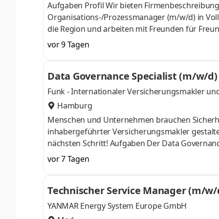
Aufgaben Profil Wir bieten Firmenbeschreibun
Organisations-/Prozessmanager (m/w/d) in Vollze
die Region und arbeiten mit Freunden für Freu
aller Geschlechter und Generationen sowie unte
vor 9 Tagen
Kundenberatung oder in anderen Fachbereichen,
großen Wert auf Vielfalt, Wertschätzung und ei
Data Governance Specialist (m/w/d)
uns als Genossenschaftsbank die Wertschätzu
Funk - Internationaler Versicherungsmakler und
Hamburg
Menschen und Unternehmen brauchen Sicherheit,
inhabergeführter Versicherungsmakler gestalte
nächsten Schritt! Aufgaben Der Data Governance 
Funk. Die Rolle stellt sicher, dass die hinsicht
vor 7 Tagen
und Prozesse dauerhaft im operativen Betrieb v
Steuerung mit operativer Kontrolle und ist die 
Technischer Service Manager (m/w/
und den dezentralen Datenp
YANMAR Energy System Europe GmbH