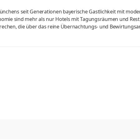
Münchens seit Generationen bayerische Gastlichkeit mit mode
nomie sind mehr als nur Hotels mit Tagungsräumen und Rest
sprechen, die über das reine Übernachtungs- und Bewirtungs
München verfügt als eines der führenden 4-Sterne-Superior
owie sieben modern ausgestattete Konferenz- und Banketträ
 im Maurischen Kiosk mit Sauna, Dampfbad und Ruheraum. Im