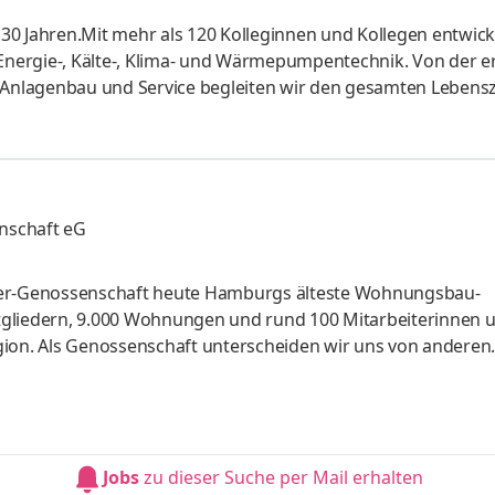
30 Jahren.Mit mehr als 120 Kolleginnen und Kollegen entwic
 Energie-, Kälte-, Klima- und Wärmepumpentechnik. Von der e
u Anlagenbau und Service begleiten wir den gesamten Lebens
iele weitere Leistungen erbringen wir dabei aus eigener Ha
karbonisierung und intelligente Versorgungslösungen gehör
r gestalten wir die Zukunft mit. Für namhafte Kunden aus In
nschaft eG
rer-Genossenschaft heute Hamburgs älteste Wohnungs­bau­
tgliedern, 9.000 Wohnungen und rund 100 Mitarbeiterinnen 
gion. Als Genossenschaft unterscheiden wir uns von anderen
emeinschaft, die wirtschaftlich verantwortungsbewusst han
 weiterhin lebt.Zur Verstärkung unseres Teams in unserer Abt
itpunkt und in Vollzeit (37 Stunden/Woche) eineTeamleitun
 disziplinarische
Jobs
zu dieser Suche per Mail erhalten