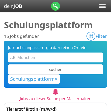
dein
JOB
Schulungsplattform
16 Jobs gefunden
Filter
Jobsuche anpassen - gib dazu einen Ort ein:
suchen
Schulungsplattform
Jobs
zu dieser Suche per Mail erhalten
Tierarzt*ärztin (m/w/d)