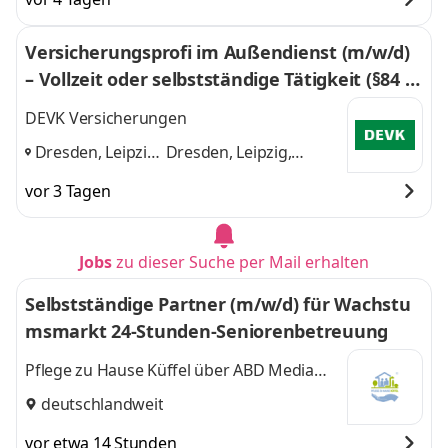
Versicherungsprofi im Außendienst (m/w/d)
– Vollzeit oder selbstständige Tätigkeit (§84 H
GB)
DEVK Versicherungen
Dresden, Leipzig,
Dresden, Leipzig,
Zwickau,
Zwickau, Chemnitz
und
vor 3 Tagen
Chemnitz
,
2 weitere
Jobs
zu dieser Suche per Mail erhalten
Selbstständige Partner (m/w/d) für Wachstu
msmarkt 24-Stunden-Seniorenbetreuung
Pflege zu Hause Küffel über ABD Media
GmbH
deutschlandweit
vor etwa 14 Stunden