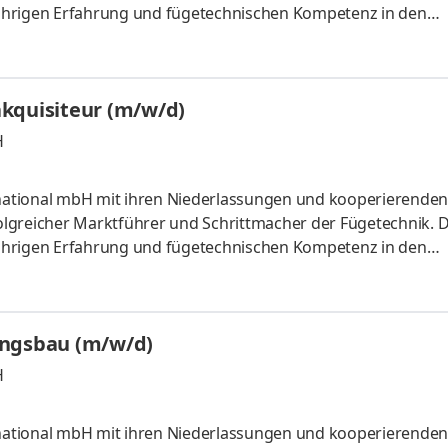
5-jährigen Erfahrung und fügetechnischen Kompetenz in den
ng und Entwicklung, Qualitätssicherung, Werkstofftechnik 
ompetenzen leiten wir die Dienstleistungen für unsere Kunden
e und Handwerk sowie für Organisationen.Die wichtigste Res
kquisiteur (m/w/d)
H
ernational mbH mit ihren Niederlassungen und kooperierenden
folgreicher Marktführer und Schrittmacher der Fügetechnik. 
5-jährigen Erfahrung und fügetechnischen Kompetenz in den
ng und Entwicklung, Qualitätssicherung, Werkstofftechnik 
ompetenzen leiten wir die Dienstleistungen für unsere Kunden
e und Handwerk sowie für Organisationen.Die wichtigste Res
ungsbau (m/w/d)
H
ernational mbH mit ihren Niederlassungen und kooperierenden