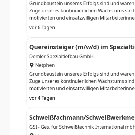
Grundbaustein unseres Erfolgs sind und waren se
Zuge unseres kontinuierlichen Wachstums sind 
motivierten und einsatzwilligen Mitarbeiterinne
geben, dich neben unseren aktuellen Stellenan
vor 6 Tagen
weiteren Fragen kannst du dich natürlich jed
Berlin - eigenständig und motiviert arbeitest D
Quereinsteiger (m/w/d) im Spezialt
Tätigkeiten im Spezialtiefb
Demler Spezialtiefbau GmbH
Netphen
Grundbaustein unseres Erfolgs sind und waren se
Zuge unseres kontinuierlichen Wachstums sind 
motivierten und einsatzwilligen Mitarbeiterinne
geben, dich neben unseren aktuellen Stellenan
vor 4 Tagen
weiteren Fragen kannst du dich natürlich jede
Anlagenbediener oder einfach jemand mit handw
Schweißfachmann/Schweißwerkmei
praktische Arbeit auf der Baustel
GSI - Ges. für Schweißtechnik International mb