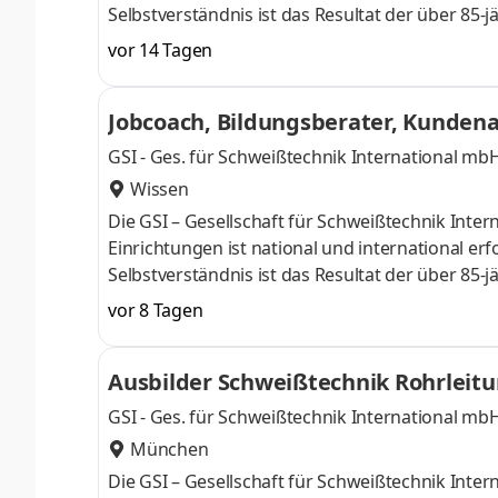
Selbstverständnis ist das Resultat der über 8
Kernbereichen Aus- und Weiterbildung, Forschu
vor 14 Tagen
übrigen Tätigkeitsfeldern der GSI. Aus diesen K
Einzelpersonen, für Unternehmen aus Industri
Jobcoach, Bildungsberater, Kundena
der GSI ist die fachliche und so
GSI - Ges. für Schweißtechnik International mb
Wissen
Die GSI – Gesellschaft für Schweißtechnik Int
Einrichtungen ist national und international er
Selbstverständnis ist das Resultat der über 8
Kernbereichen Aus- und Weiterbildung, Forschu
vor 8 Tagen
übrigen Tätigkeitsfeldern der GSI. Aus diesen K
Einzelpersonen, für Unternehmen aus Industri
Ausbilder Schweißtechnik Rohrleit
der GSI ist die fachliche und so
GSI - Ges. für Schweißtechnik International mb
München
Die GSI – Gesellschaft für Schweißtechnik Int