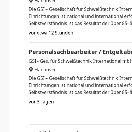
Hannover
Die GSI – Gesellschaft für Schweißtechnik Int
Einrichtungen ist national und international er
Selbstverständnis ist das Resultat der über 8
Kernbereichen Aus- und Weiterbildung, Forschu
vor etwa 12 Stunden
übrigen Tätigkeitsfeldern der GSI. Aus diesen K
Einzelpersonen, für Unternehmen aus Industri
Personalsachbearbeiter / Entgelta
der GSI ist die fachliche und so
GSI - Ges. für Schweißtechnik International mb
Hannover
Die GSI – Gesellschaft für Schweißtechnik Int
Einrichtungen ist national und international er
Selbstverständnis ist das Resultat der über 8
Kernbereichen Aus- und Weiterbildung, Forschu
vor 3 Tagen
übrigen Tätigkeitsfeldern der GSI. Aus diesen K
Einzelpersonen, für Unternehmen aus Industri
der GSI ist die fachliche und so