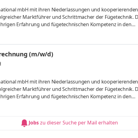
ernational mbH mit ihren Niederlassungen und kooperierenden
folgreicher Marktführer und Schrittmacher der Fügetechnik. 
5-jährigen Erfahrung und fügetechnischen Kompetenz in den
ng und Entwicklung, Qualitätssicherung, Werkstofftechnik 
ompetenzen leiten wir die Dienstleistungen für unsere Kunden
e und Handwerk sowie für Organisationen.Die wichtigste Res
brechnung (m/w/d)
H
ernational mbH mit ihren Niederlassungen und kooperierenden
folgreicher Marktführer und Schrittmacher der Fügetechnik. 
5-jährigen Erfahrung und fügetechnischen Kompetenz in den
ng und Entwicklung, Qualitätssicherung, Werkstofftechnik 
ompetenzen leiten wir die Dienstleistungen für unsere Kunden
e und Handwerk sowie für Organisationen.Die wichtigste Res
Jobs
zu dieser Suche per Mail erhalten