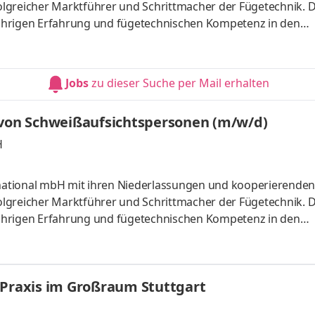
folgreicher Marktführer und Schrittmacher der Fügetechnik. 
5-jährigen Erfahrung und fügetechnischen Kompetenz in den
ng und Entwicklung, Qualitätssicherung, Werkstofftechnik 
ompetenzen leiten wir die Dienstleistungen für unsere Kunden
e und Handwerk sowie für Organisationen.Die wichtigste Res
Jobs
zu dieser Suche per Mail erhalten
 von Schweißaufsichtspersonen (m/w/d)
H
ernational mbH mit ihren Niederlassungen und kooperierenden
folgreicher Marktführer und Schrittmacher der Fügetechnik. 
5-jährigen Erfahrung und fügetechnischen Kompetenz in den
ng und Entwicklung, Qualitätssicherung, Werkstofftechnik 
ompetenzen leiten wir die Dienstleistungen für unsere Kunden
e und Handwerk sowie für Organisationen.Die wichtigste Res
) | Stuttgart | Praxis im Großraum Stuttgart