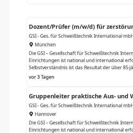
besonders leicht eine spannende neue Herausf
festen Mandantenstamms Erstellung von Jahres
Dozent/Prüfer (m/w/d) für zerstöru
GSI - Ges. für Schweißtechnik International mb
München
Die GSI – Gesellschaft für Schweißtechnik Int
Einrichtungen ist national und international er
Selbstverständnis ist das Resultat der über 8
Kernbereichen Aus- und Weiterbildung, Forschu
vor 3 Tagen
übrigen Tätigkeitsfeldern der GSI. Aus diesen K
Einzelpersonen, für Unternehmen aus Industri
Gruppenleiter praktische Aus- und 
der GSI ist die fachliche und so
GSI - Ges. für Schweißtechnik International mb
Hannover
Die GSI – Gesellschaft für Schweißtechnik Int
Einrichtungen ist national und international er