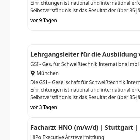
Einrichtungen ist national und international er
Selbstverständnis ist das Resultat der über 8
Kernbereichen Aus- und Weiterbildung, Forschu
vor 9 Tagen
übrigen Tätigkeitsfeldern der GSI. Aus diesen K
Einzelpersonen, für Unternehmen aus Industri
der GSI ist die fachliche und so
Lehrgangsleiter für die Ausbildung
GSI - Ges. für Schweißtechnik International mb
München
Die GSI – Gesellschaft für Schweißtechnik Int
Einrichtungen ist national und international er
Selbstverständnis ist das Resultat der über 8
Kernbereichen Aus- und Weiterbildung, Forschu
vor 3 Tagen
übrigen Tätigkeitsfeldern der GSI. Aus diesen K
Einzelpersonen, für Unternehmen aus Industri
Facharzt HNO (m/w/d
der GSI ist die fachliche und so
HiPo Executive Ärztevermittlung