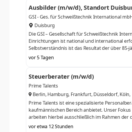
Einzelpersonen, für Unternehmen aus Industri
Ausbilder (m/w/d), Standort Duisbu
der GSI ist die fachliche und so
GSI - Ges. für Schweißtechnik International mb
Duisburg
Die GSI – Gesellschaft für Schweißtechnik Int
Einrichtungen ist national und international er
Selbstverständnis ist das Resultat der über 8
Kernbereichen Aus- und Weiterbildung, Forschu
vor 5 Tagen
übrigen Tätigkeitsfeldern der GSI. Aus diesen K
Einzelpersonen, für Unternehmen aus Industri
Steuerberater (m/w/d)
der GSI ist die fachliche und so
Prime Talents
Berlin, Hamburg, Frankfurt, Düsseldorf, Köln
t, Hannover, Bremen, Leipzig, Münster
,
Prime Talents ist eine spezialisierte Personalb
kaufmännischen Bereich anbietet. Unser Fokus l
arbeiten hierbei ausschließlich im Rahmen der
Deutschland. Durch ein großes Netzwerk an Ku
vor etwa 12 Stunden
Stellenangebote unterbreiten. Dank der großen