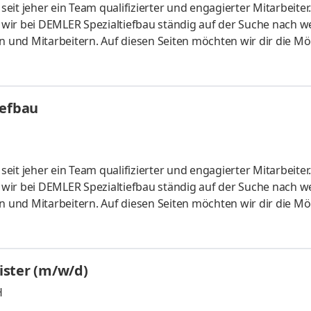
it jeher ein Team qualifizierter und engagierter Mitarbeiter
wir bei DEMLER Spezialtiefbau ständig auf der Suche nach w
n und Mitarbeitern. Auf diesen Seiten möchten wir dir die Mö
geboten auch einmal über DEMLER als Arbeitgeber zu informi
erzeit gerne an uns wenden. Aufgaben Von Netphen über Hamb
u auf unseren Baustellen und unterstützt bei allen anfallenden
iefbau
it jeher ein Team qualifizierter und engagierter Mitarbeiter
wir bei DEMLER Spezialtiefbau ständig auf der Suche nach w
n und Mitarbeitern. Auf diesen Seiten möchten wir dir die Mö
geboten auch einmal über DEMLER als Arbeitgeber zu informi
rzeit gerne an uns wenden. Aufgaben Ob gelernter Handwerke
erklichem Geschick – bei uns bist Du richtig, wenn Du Lust 
ster (m/w/d)
H