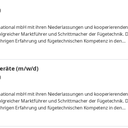
H
ernational mbH mit ihren Niederlassungen und kooperierenden
folgreicher Marktführer und Schrittmacher der Fügetechnik. 
5-jährigen Erfahrung und fügetechnischen Kompetenz in den
ng und Entwicklung, Qualitätssicherung, Werkstofftechnik 
ompetenzen leiten wir die Dienstleistungen für unsere Kunden
e und Handwerk sowie für Organisationen.Die wichtigste Res
eräte (m/w/d)
H
ernational mbH mit ihren Niederlassungen und kooperierenden
folgreicher Marktführer und Schrittmacher der Fügetechnik. 
5-jährigen Erfahrung und fügetechnischen Kompetenz in den
ng und Entwicklung, Qualitätssicherung, Werkstofftechnik 
ompetenzen leiten wir die Dienstleistungen für unsere Kunden