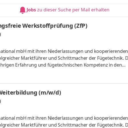
orderung zu finden. Aufgaben Eigenverantwortliche Betreuu
Jobs
zu dieser Suche per Mail erhalten
abschlüssen, Steuerer
ngsfreie Werkstoffprüfung (ZfP)
H
ernational mbH mit ihren Niederlassungen und kooperierenden
folgreicher Marktführer und Schrittmacher der Fügetechnik. 
5-jährigen Erfahrung und fügetechnischen Kompetenz in den
ng und Entwicklung, Qualitätssicherung, Werkstofftechnik 
ompetenzen leiten wir die Dienstleistungen für unsere Kunden
e und Handwerk sowie für Organisationen.Die wichtigste Res
Weiterbildung (m/w/d)
H
ernational mbH mit ihren Niederlassungen und kooperierenden
folgreicher Marktführer und Schrittmacher der Fügetechnik. 