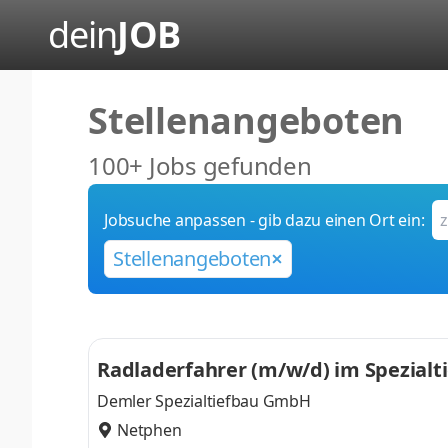
dein
JOB
Stellenangeboten
100+ Jobs gefunden
Jobsuche anpassen - gib dazu einen Ort ein:
Stellenangeboten
Radladerfahrer (m/w/d) im Spezialt
Demler Spezialtiefbau GmbH
Netphen