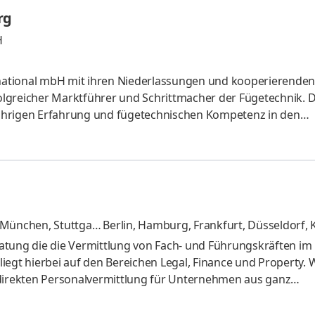
e und Handwerk sowie für Organisationen.Die wichtigste Res
rg
H
ernational mbH mit ihren Niederlassungen und kooperierenden
folgreicher Marktführer und Schrittmacher der Fügetechnik. 
5-jährigen Erfahrung und fügetechnischen Kompetenz in den
ng und Entwicklung, Qualitätssicherung, Werkstofftechnik 
ompetenzen leiten wir die Dienstleistungen für unsere Kunden
e und Handwerk sowie für Organisationen.Die wichtigste Res
, München, Stuttgar
Berlin, Hamburg, Frankfurt, Düsseldorf,
ver, Bremen, Leipzig, Münster
und 9 weit
eratung die die Vermittlung von Fach- und Führungskräften im
iegt hierbei auf den Bereichen Legal, Finance und Property. 
 direkten Personalvermittlung für Unternehmen aus ganz
nden können wir unseren Kandidaten jederzeit verschiedens
 Auswahl an Stellenangeboten ist es für unsere Kandidaten