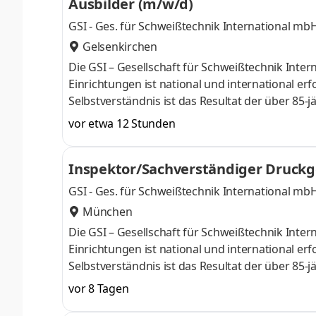
Ausbilder (m/w/d)
GSI - Ges. für Schweißtechnik International mb
Gelsenkirchen
Die GSI – Gesellschaft für Schweißtechnik Int
Einrichtungen ist national und international er
Selbstverständnis ist das Resultat der über 8
Kernbereichen Aus- und Weiterbildung, Forschu
vor etwa 12 Stunden
übrigen Tätigkeitsfeldern der GSI. Aus diesen K
Einzelpersonen, für Unternehmen aus Industri
Inspektor/Sachverständiger Druckg
der GSI ist die fachliche und so
GSI - Ges. für Schweißtechnik International mb
München
Die GSI – Gesellschaft für Schweißtechnik Int
Einrichtungen ist national und international er
Selbstverständnis ist das Resultat der über 8
Kernbereichen Aus- und Weiterbildung, Forschu
vor 8 Tagen
übrigen Tätigkeitsfeldern der GSI. Aus diesen K