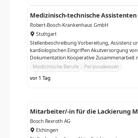
Medizinisch-technische Assistenten
w/d), Medizinisch-technische Radio
Robert-Bosch-Krankenhaus GmbH
Stuttgart
Stellenbeschreibung Vorbereitung, Assistenz un
kardiologischen Eingriffen Akutversorgung von 
Dokumentation Kooperative Zusammenarbeit mit
technischer Assistent - Funktionsdiagnostik (m/
Medizinische Berufe
Personalwesen
Gesundheits- und Krankenpflege
vor 1 Tag
Bosch Rexroth AG
Elchingen