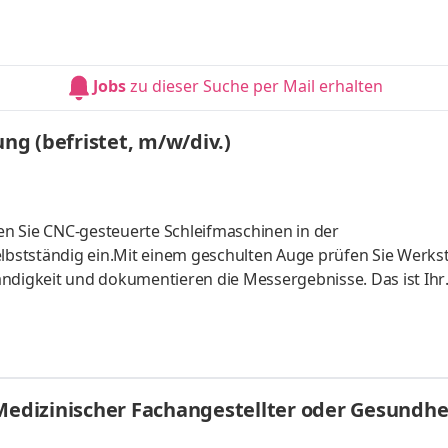
d für den Werkzeugwechsel zuständig.Auch übernehmen Sie 
Behebung kleinerer Maschinenstörungen nach Vorgabe.
Jobs
zu dieser Suche per Mail erhalten
ung (befristet, m/w/div.)
n Sie CNC-gesteuerte Schleifmaschinen in der
bstständig ein.Mit einem geschulten Auge prüfen Sie Werks
ändigkeit und dokumentieren die Messergebnisse. Das ist Ihr
unserer Produkte sicherzustellen.Für unsere einwandfreien P
d für den Werkzeugwechsel zuständig.Auch übernehmen Sie 
Behebung kleinerer Maschinenstörungen nach Vorgabe.
 Medizinischer Fachangestellter oder Gesundhe