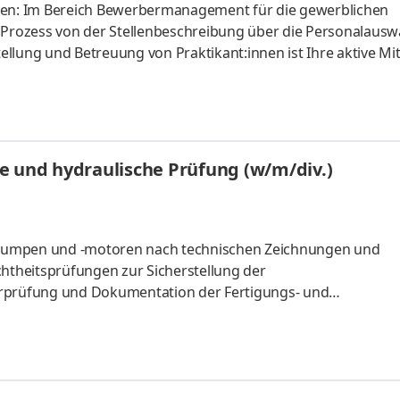
en: Im Bereich Bewerbermanagement für die gewerblichen
 Prozess von der Stellenbeschreibung über die Personalauswa
tellung und Betreuung von Praktikant:innen ist Ihre aktive Mi
i der Planung und Organisation von Schülerpraktika, sowie be
Sie unterstützen bei der Vorbereitung und Betreuung von
teilIn die Praxis eintauchen: Zu ihren Aufgaben gehört die
ie helfen
e und hydraulische Prüfung (w/m/div.)
npumpen und -motoren nach technischen Zeichnungen und
theitsprüfungen zur Sicherstellung der
erprüfung und Dokumentation der Fertigungs- und
ate