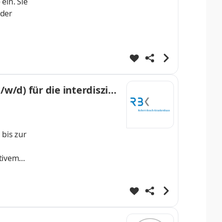
ein. Sie
 der
nter
n und
nach
/d) für die interdiszipli
rurgie
bis zur
tivem