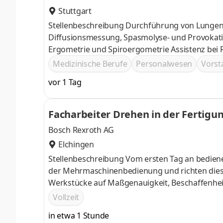
Stuttgart
Stellenbeschreibung Durchführung von Lungenf
Diffusionsmessung, Spasmolyse- und Provokati
Ergometrie und Spiroergometrie Assistenz bei
Ausbildung als MTA-F, MFA, GKP (m/w/d) oder i
Medizinische Berufe
Personalwesen
Vorst
Lungenfunktion Empathischer und verständnisv
vor 1 Tag
Facharbeiter Drehen in der Fertigung
Bosch Rexroth AG
Elchingen
Stellenbeschreibung Vom ersten Tag an bedie
der Mehrmaschinenbedienung und richten diese
Werkstücke auf Maßgenauigkeit, Beschaffenheit
Ihr wichtiger Beitrag, die hervorragende Quali
Vollzeit
Produkte führen Sie Werkzeugkorrekturen dur
in etwa 1 Stunde
Sie Pflege-, Wartungs- und Reinigungsarbeite