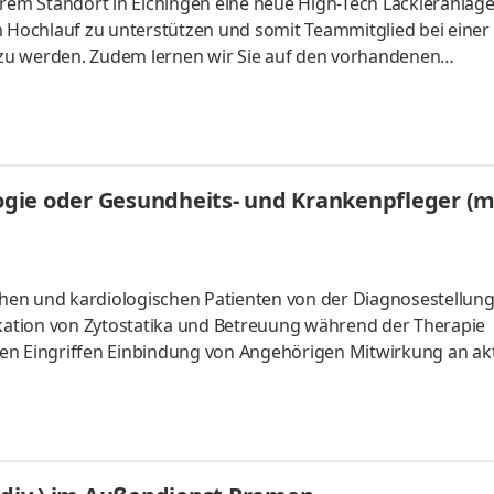
rem Standort in Elchingen eine neue High-Tech Lackieranlage 
m Hochlauf zu unterstützen und somit Teammitglied bei einer
zu werden. Zudem lernen wir Sie auf den vorhandenen
team vollumfänglich unterstützen können. Dabei haben Sie u
e bereitgestellten Einheiten nach Vorgabe mittels Schraube
ach dem Waschprozess manuell und maskieren/demaskieren 
ie oder Gesundheits- und Krankenpfleger (m/w
/Onko, Gastro und Allgemein- und Viszeralchi
en und kardiologischen Patienten von der Diagnosestellung 
ikation von Zytostatika und Betreuung während der Therapie
ven Eingriffen Einbindung von Angehörigen Mitwirkung an ak
ng in der Gesundheits- und Krankenpflege, gerne mit