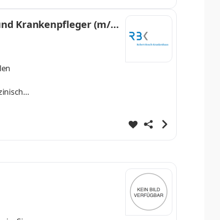
 und Krankenpfleger (m/
erlabor
len
inisch-
er in der