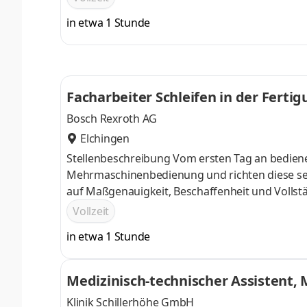
führen Sie Werkzeugkorrekturen durch und sin
in etwa 1 Stunde
Wartungs- und Reinigungsarbeiten sowie die 
Facharbeiter Schleifen in der Fertig
Bosch Rexroth AG
Elchingen
Stellenbeschreibung Vom ersten Tag an bediene
Mehrmaschinenbedienung und richten diese sel
auf Maßgenauigkeit, Beschaffenheit und Vollst
wichtiger Beitrag, die hervorragende Qualität 
Vollzeit
führen Sie Werkzeugkorrekturen durch und sin
in etwa 1 Stunde
Wartungs- und Reinigungsarbeiten sowie die 
Medizinisch-technischer Assistent,
(m/w/d) Lungenfunktion
Klinik Schillerhöhe GmbH