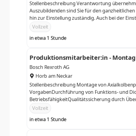
Stellenbeschreibung Verantwortung übernehm
Auszubildenden sind Sie für den ganzheitlichen
hin zur Einstellung zuständig. Auch bei der Eins
gefragtDie Zukunft mitgestalten: Sie wirken be
Vollzeit
den "Einführungstagen" mitKooperation leben: 
in etwa 1 Stunde
Schulklassen und nehmen ggfs. an Berufsmessen 
selbstständige Bearbeitung von Projekten und S
Produktionsmitarbeiter:in - Montag
Bosch Rexroth AG
Horb am Neckar
Stellenbeschreibung Montage von Axialkolbe
VorgabenDurchführung von Funktions- und Dich
BetriebsfähigkeitQualitätssicherung durch Üb
PrüfergebnisseBeginn: ab sofortDauer: 12 Mon
Vollzeit
in etwa 1 Stunde