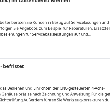
m/div.) im Außendienst Bremen
arbeiter beraten Sie Kunden in Bezug auf Servicelösungen und
folgen Sie Angebote, zum Beispiel für Reparaturen, Ersatztei
enbeziehungen für Servicebasisleistungen auf und
Reparaturen, Inbetriebnahmen, Inspektionen und Wartungen
rch.Nicht zuletzt sind Sie für die Durchführung von Umbaut
ständig.
 befristet
das Bedienen und Einrichten der CNC-gesteuerten 4-Achs-
ie Gehäuse präzise nach Zeichnung und Anweisung.Für die gef
d Sichtprüfung.Außerdem führen Sie Werkzeugkorrekturen du
e einwandfreie Qualität unserer Produkte sicherzustellen.N