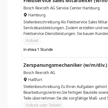
Fieldservice Sales Mitarbeiter (w/
Bosch Rexroth AG Service Center Hamburg
Hamburg
Stellenbeschreibung Als Fieldservice Sales Mit
Servicebasisleistungen. Zudem erstellen und ver
Fieldservice-Dienstleistungen. Sie bauen Kund
pflegen diese.Außerdem führen Sie komplexe 
Vollzeit
elektro-hydraulischen Anlagen und Systemen du
in etwa 1 Stunde
und Retrofit- und Modernisierungsprojekten zu
Zerspanungsmechaniker (w/m/div.) -
Bosch Rexroth AG
Haßfurt
Stellenbeschreibung Zu Ihren Aufgaben gehört 
Bearbeitungszentren.Sie fertigen Bauteile sow
Teile übernehmen Sie die sorgfältige Maß- un
sind für den Werkzeugwechsel zuständig, um di
Vollzeit oder Teilzeit