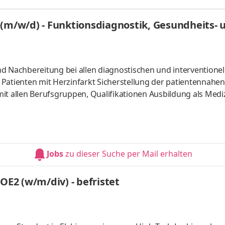
 (m/w/d) - Funktionsdiagnostik, Gesundheits-
logieassistenten (m/w/d) für unser Herzkathet
d Nachbereitung bei allen diagnostischen und interventionel
Patienten mit Herzinfarkt Sicherstellung der patientennahen
 allen Berufsgruppen, Qualifikationen Ausbildung als Mediz
w/d), Medizinisch-technischer Radiologieassistent (m/w/d) od
Jobs
zu dieser Suche per Mail erhalten
Mitarbeiter/-in für die Lackierung MOE2 (w/m/div) - befristet