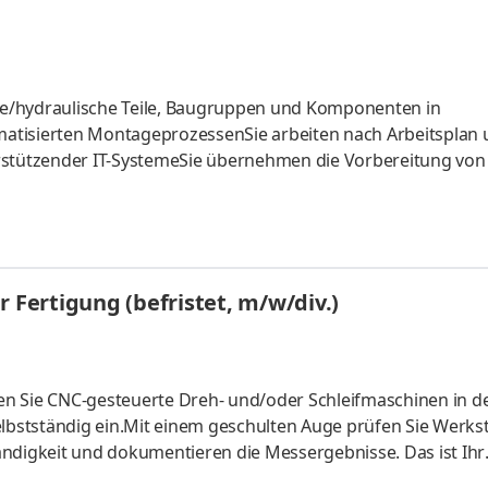
e/hydraulische Teile, Baugruppen und Komponenten in
atisierten MontageprozessenSie arbeiten nach Arbeitsplan
tützender IT-SystemeSie übernehmen die Vorbereitung von 
-, Wartungs- und Reinigungsarbeiten nach Plan durchSie si
ührung von Qualitätssicherungsmaßnahmen nach Vorgabe
 Fertigung (befristet, m/w/div.)
n Sie CNC-gesteuerte Dreh- und/oder Schleifmaschinen in d
bstständig ein.Mit einem geschulten Auge prüfen Sie Werks
ändigkeit und dokumentieren die Messergebnisse. Das ist Ihr
unserer Produkte sicherzustellen.Für unsere einwandfreien P