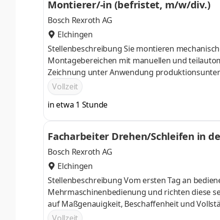
Montierer/-in (befristet, m/w/div.)
Bosch Rexroth AG
Elchingen
Stellenbeschreibung Sie montieren mechanisch
Montagebereichen mit manuellen und teilautom
Zeichnung unter Anwendung produktionsunters
und Komponenten zur MontageSie führen Pflege
Vollzeit
verantwortlich für die gewissenhafte Durchf
in etwa 1 Stunde
Facharbeiter Drehen/Schleifen in der
Bosch Rexroth AG
Elchingen
Stellenbeschreibung Vom ersten Tag an bediene
Mehrmaschinenbedienung und richten diese sel
auf Maßgenauigkeit, Beschaffenheit und Vollst
wichtiger Beitrag, die hervorragende Qualität 
Vollzeit