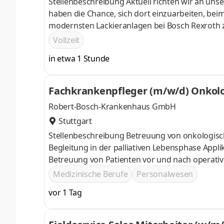
Stellenbeschreibung Aktuell richten wir an unse
haben die Chance, sich dort einzuarbeiten, bei
modernsten Lackieranlagen bei Bosch Rexroth 
Produktionsanlagen ein, so dass Sie im Lackier
Vollzeit
anderem folgende Aufgaben:Sie verschließen di
in etwa 1 Stunde
Flanschabdeckungen.Sie trocknen Einheiten n
Vorgaben.Sie übergeben Einheiten nach
Fachkrankenpfleger (m/w/d) Onkolog
näre Wahlleistungsstation für Häma
Robert-Bosch-Krankenhaus GmbH
Stuttgart
Stellenbeschreibung Betreuung von onkologisch
Begleitung in der palliativen Lebensphase Appl
Betreuung von Patienten vor und nach operati
Qualitätsmanagement, Qualifikationen Ausbildu
Medizinische Berufe
Personalwesen
Berufserfahrung im Bereich der Onkologie
vor 1 Tag