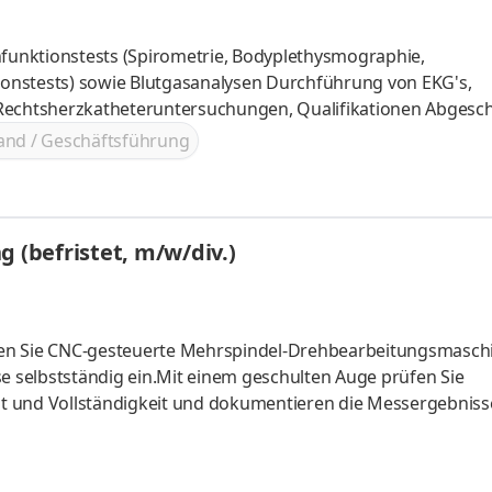
unktionstests (Spirometrie, Bodyplethysmographie,
onstests) sowie Blutgasanalysen Durchführung von EKG's,
 Rechtsherzkatheteruntersuchungen, Qualifikationen Abgesc
n einem anderen medizinischen Beruf Erfahrung im Bereich d
and / Geschäftsführung
oller Umgang mit Patient/-innen und Angehörigen
 (befristet, m/w/div.)
nen Sie CNC-gesteuerte Mehrspindel-Drehbearbeitungsmaschi
 selbstständig ein.Mit einem geschulten Auge prüfen Sie
 und Vollständigkeit und dokumentieren die Messergebnisse
tät unserer Produkte sicherzustellen.Für unsere einwandfreie
ch und sind für den Werkzeugwechsel zuständig.Auch über
n sowie die Behebung kleinerer Maschinenstörungen nach Vor