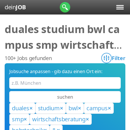
dein
JOB
duales studium bwl ca
mpus smp wirtschafts
beratung bohrtechnik
100+ Jobs gefunden
Filter
Jobsuche anpassen - gib dazu einen Ort ein:
&
suchen
duales
studium
bwl
campus
smp
wirtschaftsberatung