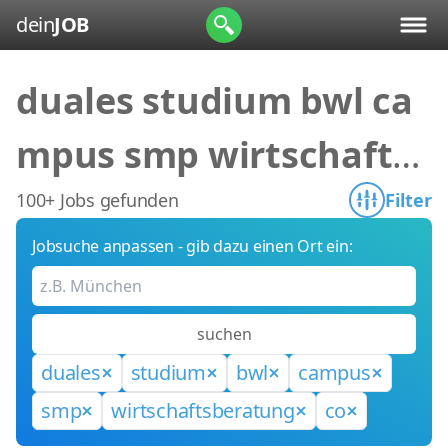
dein
JOB
duales studium bwl ca
mpus smp wirtschafts
beratung co
100+ Jobs gefunden
Filter
Jobsuche anpassen - gib dazu einen Ort ein:
suchen
duales
studium
bwl
campus
smp
wirtschaftsberatung
co