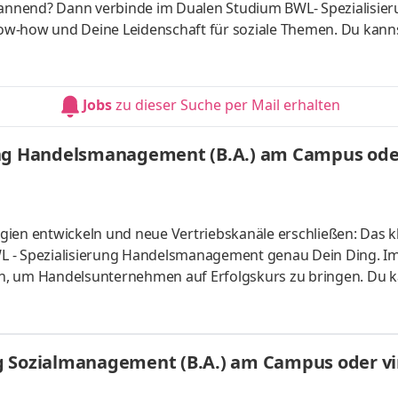
spannend? Dann verbinde im Dualen Studium BWL- Spezialisie
ow-how und Deine Leidenschaft für soziale Themen. Du kann
s vor Ort oder ganz flexibel virtuell. Deine Praxisphasen abso
fgaben Du kannst Dein Studium ohne Numerus clausus oder
atlich anerkanntes Bachelorstudium mit praxisnahen Inhalt
Jobs
zu dieser Suche per Mail erhalten
sind
ung Handelsmanagement (B.A.) am Campus oder
ien entwickeln und neue Vertriebskanäle erschließen: Das kl
L - Spezialisierung Handelsmanagement genau Dein Ding. I
n, um Handelsunternehmen auf Erfolgskurs zu bringen. Du k
s vor Ort oder ganz flexibel virtuell. Deine Praxisphasen abso
fgaben Du kannst Dein Studium ohne Numerus clausus oder
atlich anerkanntes Bachelorstudium mit praxisnahen Inhalt
g Sozialmanagement (B.A.) am Campus oder vir
sind