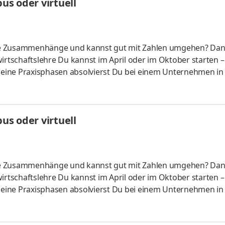
s oder virtuell
liche Zusammenhänge und kannst gut mit Zahlen umgehen? Da
irtschaftslehre Du kannst im April oder im Oktober starten –
 Deine Praxisphasen absolvierst Du bei einem Unternehmen in
fünf Spezialisierungsmöglichkeiten – und kannst Dich so noc
ounting &
HandelsmanagementLogistikmanagement Aufgaben Du kann
s oder virtuell
üfung startenDu absolvierst ein staatlich anerkanntes Bac
liche Zusammenhänge und kannst gut mit Zahlen umgehen? Da
irtschaftslehre Du kannst im April oder im Oktober starten –
 Deine Praxisphasen absolvierst Du bei einem Unternehmen in
fünf Spezialisierungsmöglichkeiten – und kannst Dich so noc
ounting &