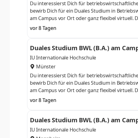
Du interessierst Dich für betriebswirtschaft
bewirb Dich für ein Duales Studium in Betriebsw
am Campus vor Ort oder ganz flexibel virtuell.
Nähe. Ab dem 3. Semester belegst Du eine von 
vor 8 Tagen
gezielter auf Deinen Traumjob vorbereiten: Acc
ControllingSteuerberatungSozialmanagement
Duales Studium BWL (B.A.) am Campu
Studium ohne Numerus clausus oder Aufnahmepr
IU Internationale Hochschule
Münster
Du interessierst Dich für betriebswirtschaft
bewirb Dich für ein Duales Studium in Betriebsw
am Campus vor Ort oder ganz flexibel virtuell.
Nähe. Ab dem 3. Semester belegst Du eine von 
vor 8 Tagen
gezielter auf Deinen Traumjob vorbereiten: Acc
ControllingSteuerberatungSozialmanagement
Duales Studium BWL (B.A.) am Campu
Studium ohne Numerus clausus oder Aufnahmepr
IU Internationale Hochschule