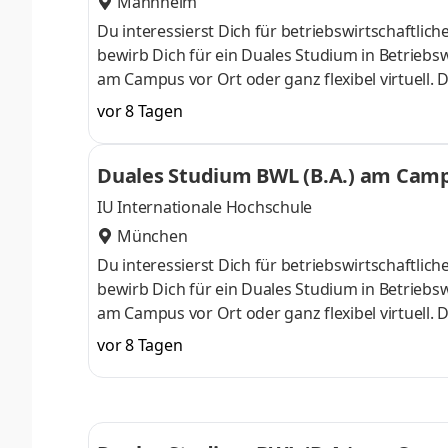
Mannheim
Du interessierst Dich für betriebswirtschaft
bewirb Dich für ein Duales Studium in Betriebsw
am Campus vor Ort oder ganz flexibel virtuell.
Nähe. Ab dem 3. Semester belegst Du eine von 
vor 8 Tagen
gezielter auf Deinen Traumjob vorbereiten: Acc
ControllingSteuerberatungSozialmanagement
Duales Studium BWL (B.A.) am Campu
Studium ohne Numerus clausus oder Aufnahmepr
IU Internationale Hochschule
München
Du interessierst Dich für betriebswirtschaft
bewirb Dich für ein Duales Studium in Betriebsw
am Campus vor Ort oder ganz flexibel virtuell.
Nähe. Ab dem 3. Semester belegst Du eine von 
vor 8 Tagen
gezielter auf Deinen Traumjob vorbereiten: Acc
ControllingSteuerberatungSozialmanagement
Studium ohne Numerus clausus oder Aufnahmepr