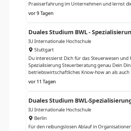
Praxiserfahrung im Unternehmen und lernst die T
Begleitveranstaltungen. Seit 50 Jahren sind wir
vor 9 Tagen
der Tiefkühllogistik beschäftigen wir rund 2.30
friesischen Schortens und an den 40 bundeswe
Duales Studium BWL - Spezialisieru
unseres Teams und starte bei uns zum 1. Oktob
IU Internationale Hochschule
Stuttgart
Du interessierst Dich für das Steuerwesen und 
Spezialisierung Steuerberatung genau Dein Din
betriebswirtschaftliches Know-how an als auch 
Oktober starten – direkt am Campus vor Ort oder
vor 11 Tagen
Unternehmen in Deiner Nähe. Aufgaben Du ka
startenDu absolvierst ein staatlich anerkannt
Duales Studium BWL-Spezialisierun
Study Guides und Lehrenden sind stets für Dich
IU Internationale Hochschule
Berlin
Für den reibungslosen Ablauf in Organisatione