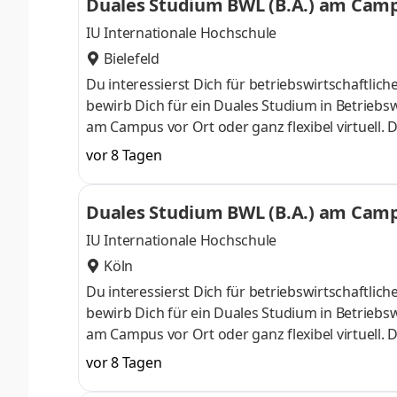
Duales Studium BWL (B.A.) am Campu
IU Internationale Hochschule
Bielefeld
Du interessierst Dich für betriebswirtschaft
bewirb Dich für ein Duales Studium in Betriebsw
am Campus vor Ort oder ganz flexibel virtuell.
Nähe. Ab dem 3. Semester belegst Du eine von 
vor 8 Tagen
gezielter auf Deinen Traumjob vorbereiten: Acc
ControllingSteuerberatungSozialmanagement
Duales Studium BWL (B.A.) am Campu
Studium ohne Numerus clausus oder Aufnahmepr
IU Internationale Hochschule
Köln
Du interessierst Dich für betriebswirtschaft
bewirb Dich für ein Duales Studium in Betriebsw
am Campus vor Ort oder ganz flexibel virtuell.
Nähe. Ab dem 3. Semester belegst Du eine von 
vor 8 Tagen
gezielter auf Deinen Traumjob vorbereiten: Acc