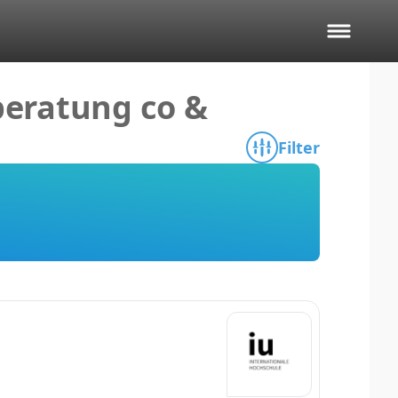
beratung co &
Filter