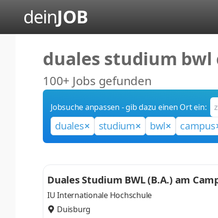
dein
JOB
duales studium bwl
100+ Jobs gefunden
Jobsuche anpassen - gib dazu einen Ort ein:
duales
studium
bwl
campus
Duales Studium BWL (B.A.) am Campu
IU Internationale Hochschule
Duisburg