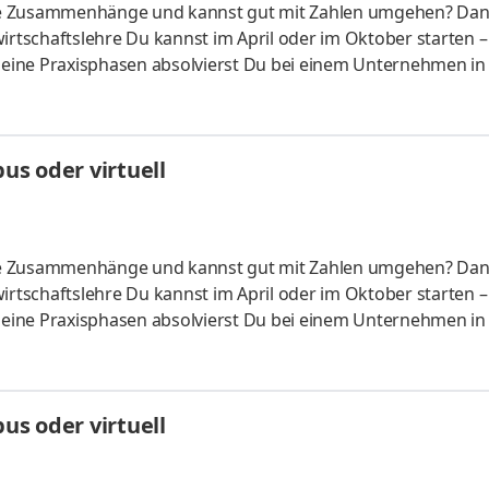
liche Zusammenhänge und kannst gut mit Zahlen umgehen? Da
irtschaftslehre Du kannst im April oder im Oktober starten –
 Deine Praxisphasen absolvierst Du bei einem Unternehmen in
fünf Spezialisierungsmöglichkeiten – und kannst Dich so noc
ounting &
HandelsmanagementLogistikmanagement Aufgaben Du kann
s oder virtuell
üfung startenDu absolvierst ein staatlich anerkanntes Bac
liche Zusammenhänge und kannst gut mit Zahlen umgehen? Da
irtschaftslehre Du kannst im April oder im Oktober starten –
 Deine Praxisphasen absolvierst Du bei einem Unternehmen in
fünf Spezialisierungsmöglichkeiten – und kannst Dich so noc
ounting &
HandelsmanagementLogistikmanagement Aufgaben Du kann
s oder virtuell
üfung startenDu absolvierst ein staatlich anerkanntes Bac