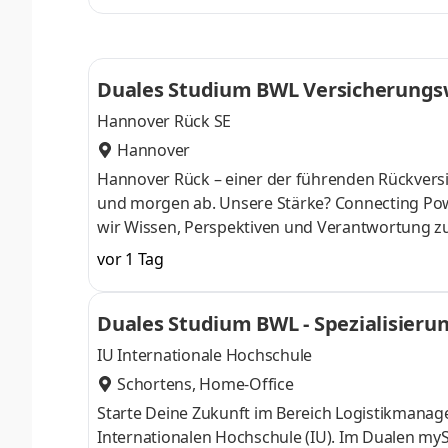
ControllingSteuerberatungSozialmanagement
Studium ohne Numerus clausus oder Aufnahmepr
Duales Studium BWL Versicherungsw
Hannover Rück SE
Hannover
Hannover Rück – einer der führenden Rück­versi
und morgen ab. Unsere Stärke? Connecting Pow
wir Wissen, Perspektiven und Verant­wortung z
entwickeln uns sowie unsere Services und Produk
vor 1 Tag
digitale Tools oder prag­matische Lösungen fü
mit­gestalten. Klingt gut? Lerne uns als verläss
Duales Studium BWL - Spezialisier
Du kannst dich nicht zwischen Au
& Co. KG
IU Internationale Hochschule
Schortens, Home-Office
Starte Deine Zukunft im Bereich Logistikmana
Internationalen Hochschule (IU). Im Dualen myS