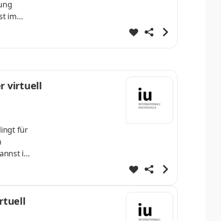
rung
st im
lvierst
enDeine
 virtuell
ingt für
m
annst im
lvierst
enDeine
tuell