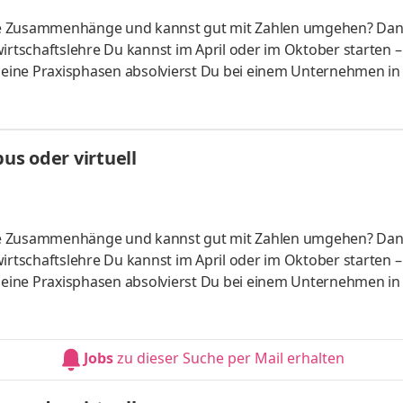
liche Zusammenhänge und kannst gut mit Zahlen umgehen? Da
irtschaftslehre Du kannst im April oder im Oktober starten –
 Deine Praxisphasen absolvierst Du bei einem Unternehmen in
fünf Spezialisierungsmöglichkeiten – und kannst Dich so noc
ounting &
HandelsmanagementLogistikmanagement Aufgaben Du kann
s oder virtuell
üfung startenDu absolvierst ein staatlich anerkanntes Bac
liche Zusammenhänge und kannst gut mit Zahlen umgehen? Da
irtschaftslehre Du kannst im April oder im Oktober starten –
 Deine Praxisphasen absolvierst Du bei einem Unternehmen in
fünf Spezialisierungsmöglichkeiten – und kannst Dich so noc
ounting &
HandelsmanagementLogistikmanagement Aufgaben Du kann
Jobs
zu dieser Suche per Mail erhalten
üfung startenDu absolvierst ein staatlich anerkanntes Bac