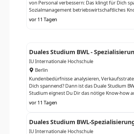
von Personal verbessern: Das klingt für Dich 
Sozialmanagement betriebswirtschaftliches Kn
April oder im Oktober starten – direkt am Campu
vor 11 Tagen
Du bei einem Unternehmen in Deiner Nähe. Au
Aufnahmeprüfung startenDu absolvierst ein sta
Studienberatung, Study Guides und Lehrenden 
Duales Studium BWL - Spezialisier
IU Internationale Hochschule
Berlin
Kundenbedürfnisse analysieren, Verkaufsstrateg
Dich spannend? Dann ist das Duale Studium BW
Studium eignest Du Dir das nötige Know-how a
April oder im Oktober starten – direkt am Campu
vor 11 Tagen
Du bei einem Unternehmen in Deiner Nähe. Au
Aufnahmeprüfung startenDu absolvierst ein sta
Duales Studium BWL-Spezialisierun
Studienberatung, Study Guides und Lehrenden 
IU Internationale Hochschule