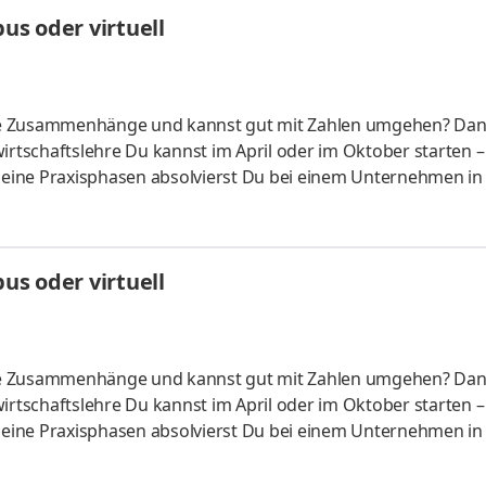
HandelsmanagementLogistikmanagement Aufgaben Du kann
s oder virtuell
üfung startenDu absolvierst ein staatlich anerkanntes Bac
liche Zusammenhänge und kannst gut mit Zahlen umgehen? Da
irtschaftslehre Du kannst im April oder im Oktober starten –
 Deine Praxisphasen absolvierst Du bei einem Unternehmen in
fünf Spezialisierungsmöglichkeiten – und kannst Dich so noc
ounting &
HandelsmanagementLogistikmanagement Aufgaben Du kann
s oder virtuell
üfung startenDu absolvierst ein staatlich anerkanntes Bac
liche Zusammenhänge und kannst gut mit Zahlen umgehen? Da
irtschaftslehre Du kannst im April oder im Oktober starten –
 Deine Praxisphasen absolvierst Du bei einem Unternehmen in
fünf Spezialisierungsmöglichkeiten – und kannst Dich so noc
ounting &