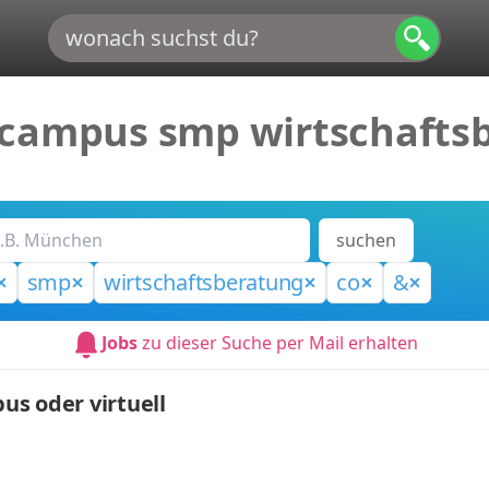
 campus smp wirtschafts
suchen
smp
wirtschaftsberatung
co
&
Jobs
zu dieser Suche per Mail erhalten
s oder virtuell