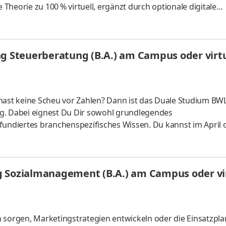
heorie zu 100 % virtuell, ergänzt durch optionale digitale
 Logistiker aus Leidenschaft. Als Deutschlands Marktführer im
0 Mitarbeiterinnen und Mitarbeiter in der Europa-Zentrale im
it gelegenen NORDFROST-Tiefkühlstandorten. Werde auch Du 
ng Steuerberatung (B.A.) am Campus oder virtu
er
hast keine Scheu vor Zahlen? Dann ist das Duale Studium BWL
g. Dabei eignest Du Dir sowohl grundlegendes
fundiertes branchenspezifisches Wissen. Du kannst im April 
 ganz flexibel virtuell. Deine Praxisphasen absolvierst Du b
nnst Dein Studium ohne Numerus clausus oder Aufnahmepr
es Bachelorstudium mit praxisnahen InhaltenDeine Studienber
g Sozialmanagement (B.A.) am Campus oder vir
 da Du lernst
n sorgen, Marketingstrategien entwickeln oder die Einsatzpl