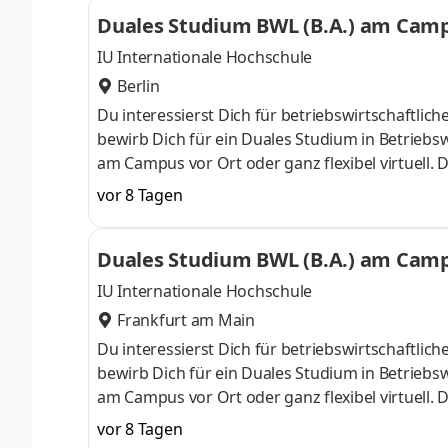
ControllingSteuerberatungSozialmanagement
Duales Studium BWL (B.A.) am Campu
Studium ohne Numerus clausus oder Aufnahmepr
IU Internationale Hochschule
Berlin
Du interessierst Dich für betriebswirtschaft
bewirb Dich für ein Duales Studium in Betriebsw
am Campus vor Ort oder ganz flexibel virtuell.
Nähe. Ab dem 3. Semester belegst Du eine von 
vor 8 Tagen
gezielter auf Deinen Traumjob vorbereiten: Acc
ControllingSteuerberatungSozialmanagement
Duales Studium BWL (B.A.) am Campu
Studium ohne Numerus clausus oder Aufnahmepr
IU Internationale Hochschule
Frankfurt am Main
Du interessierst Dich für betriebswirtschaft
bewirb Dich für ein Duales Studium in Betriebsw
am Campus vor Ort oder ganz flexibel virtuell.
Nähe. Ab dem 3. Semester belegst Du eine von 
vor 8 Tagen
gezielter auf Deinen Traumjob vorbereiten: Acc