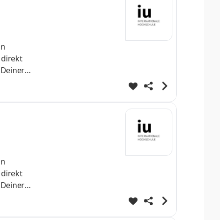
nn
 direkt
 Deiner
h
st Dein
helo
nn
 direkt
 Deiner
h