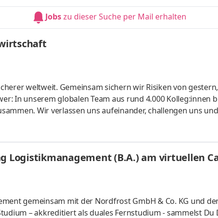
HandelsmanagementLogistikmanagement Aufgaben Du kann
Jobs
zu dieser Suche per Mail erhalten
üfung startenDu absolvierst ein staatlich anerkanntes Bac
irtschaft
cherer welt­weit. Gemein­sam sichern wir Risiken von gestern
er: In unserem globalen Team aus rund 4.000 Kolleg:innen b
usammen. Wir verlassen uns aufeinander, challengen uns un
te konti­nuierlich weiter. Ob Modelle für Risiko­berechnunge
r unsere Kunden: Bei uns kannst du dein Know-how ein­bringe
lichen Arbeitgeber kennen und finde deinen Platz bei uns. Let's
ung Logistikmanagement (B.A.) am virtuellen 
gement gemeinsam mit der Nordfrost GmbH & Co. KG und der
tudium – akkreditiert als duales Fernstudium - sammelst Du