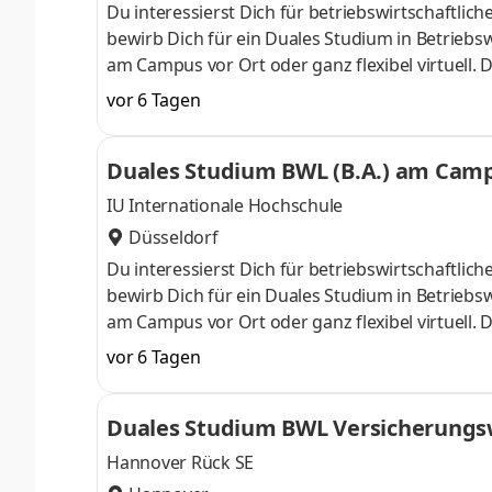
Du interessierst Dich für betriebswirtschaft
bewirb Dich für ein Duales Studium in Betriebsw
am Campus vor Ort oder ganz flexibel virtuell.
Nähe. Ab dem 3. Semester belegst Du eine von 
vor 6 Tagen
gezielter auf Deinen Traumjob vorbereiten: Acc
ControllingSteuerberatungSozialmanagement
Duales Studium BWL (B.A.) am Campu
Studium ohne Numerus clausus oder Aufnahmepr
IU Internationale Hochschule
Düsseldorf
Du interessierst Dich für betriebswirtschaft
bewirb Dich für ein Duales Studium in Betriebsw
am Campus vor Ort oder ganz flexibel virtuell.
Nähe. Ab dem 3. Semester belegst Du eine von 
vor 6 Tagen
gezielter auf Deinen Traumjob vorbereiten: Acc
ControllingSteuerberatungSozialmanagement
Duales Studium BWL Versicherungsw
Studium ohne Numerus clausus oder Aufnahmepr
Hannover Rück SE