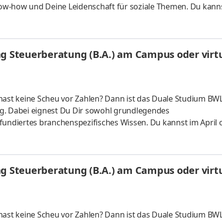
ow-how und Deine Leidenschaft für soziale Themen. Du kann
s vor Ort oder ganz flexibel virtuell. Deine Praxisphasen abso
fgaben Du kannst Dein Studium ohne Numerus clausus oder
atlich anerkanntes Bachelorstudium mit praxisnahen Inhalt
ng Steuerberatung (B.A.) am Campus oder virtu
sind
hast keine Scheu vor Zahlen? Dann ist das Duale Studium BWL
g. Dabei eignest Du Dir sowohl grundlegendes
fundiertes branchenspezifisches Wissen. Du kannst im April 
 ganz flexibel virtuell. Deine Praxisphasen absolvierst Du b
nnst Dein Studium ohne Numerus clausus oder Aufnahmepr
es Bachelorstudium mit praxisnahen InhaltenDeine Studienber
ng Steuerberatung (B.A.) am Campus oder virtu
 da Du lernst
hast keine Scheu vor Zahlen? Dann ist das Duale Studium BWL