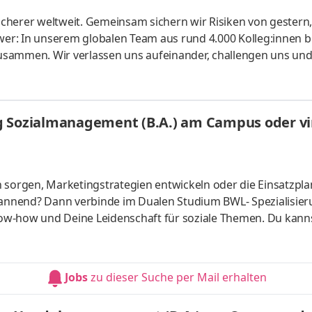
cherer welt­weit. Gemein­sam sichern wir Risiken von gestern
er: In unserem globalen Team aus rund 4.000 Kolleg:innen b
usammen. Wir verlassen uns aufeinander, challengen uns un
te konti­nuierlich weiter. Ob Modelle für Risiko­berechnunge
r unsere Kunden: Bei uns kannst du dein Know-how ein­bringe
lichen Arbeitgeber kennen und finde deinen Platz bei uns. Let's
g Sozialmanagement (B.A.) am Campus oder vir
n sorgen, Marketingstrategien entwickeln oder die Einsatzpl
spannend? Dann verbinde im Dualen Studium BWL- Spezialisie
ow-how und Deine Leidenschaft für soziale Themen. Du kann
s vor Ort oder ganz flexibel virtuell. Deine Praxisphasen abso
fgaben Du kannst Dein Studium ohne Numerus clausus oder
atlich anerkanntes Bachelorstudium mit praxisnahen Inhalt
Jobs
zu dieser Suche per Mail erhalten
sind