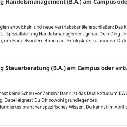
ung Handelsmanagement (B.A.) am Campus oder
ien entwickeln und neue Vertriebskanäle erschließen: Das kl
L - Spezialisierung Handelsmanagement genau Dein Ding. I
n, um Handelsunternehmen auf Erfolgskurs zu bringen. Du k
s vor Ort oder ganz flexibel virtuell. Deine Praxisphasen abso
fgaben Du kannst Dein Studium ohne Numerus clausus oder
atlich anerkanntes Bachelorstudium mit praxisnahen Inhalt
ng Steuerberatung (B.A.) am Campus oder virtu
sind
hast keine Scheu vor Zahlen? Dann ist das Duale Studium BWL
g. Dabei eignest Du Dir sowohl grundlegendes
fundiertes branchenspezifisches Wissen. Du kannst im April 
 ganz flexibel virtuell. Deine Praxisphasen absolvierst Du b
nnst Dein Studium ohne Numerus clausus oder Aufnahmepr