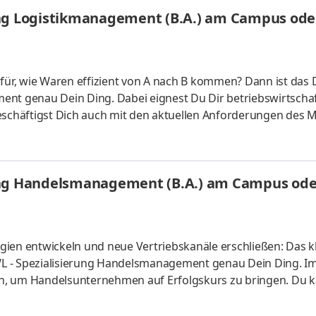
es Bachelorstudium mit praxisnahen InhaltenDeine Studienber
ng Logistikmanagement (B.A.) am Campus oder
 da Du lernst
afür, wie Waren effizient von A nach B kommen? Dann ist das 
ent genau Dein Ding. Dabei eignest Du Dir betriebswirtschaf
chäftigst Dich auch mit den aktuellen Anforderungen des M
rekt am Campus vor Ort oder ganz flexibel virtuell. Deine
ehmen in Deiner Nähe. Aufgaben Du kannst Dein Studium oh
Du absolvierst ein staatlich anerkanntes Bachelorstudium 
ung Handelsmanagement (B.A.) am Campus oder
tudy Guide
ien entwickeln und neue Vertriebskanäle erschließen: Das kl
L - Spezialisierung Handelsmanagement genau Dein Ding. I
n, um Handelsunternehmen auf Erfolgskurs zu bringen. Du k
s vor Ort oder ganz flexibel virtuell. Deine Praxisphasen abso
fgaben Du kannst Dein Studium ohne Numerus clausus oder