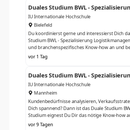
startenDu absolvierst ein staatlich anerkannt
Duales Studium BWL - Spezialisieru
Study Guides und Lehrenden sind stets für Dich
IU Internationale Hochschule
Bielefeld
Du koordinierst gerne und interessierst Dich d
Studium BWL - Spezialisierung Logistikmanagem
und branchenspezifisches Know-how an und bes
Du kannst im April oder im Oktober starten – di
vor 1 Tag
Praxisphasen absolvierst Du bei einem Untern
Numerus clausus oder Aufnahmeprüfung starten
Duales Studium BWL - Spezialisier
praxisnahen InhaltenDeine Studienberatung, S
IU Internationale Hochschule
Mannheim
Kundenbedürfnisse analysieren, Verkaufsstrateg
Dich spannend? Dann ist das Duale Studium BW
Studium eignest Du Dir das nötige Know-how a
April oder im Oktober starten – direkt am Campu
vor 9 Tagen
Du bei einem Unternehmen in Deiner Nähe. Au