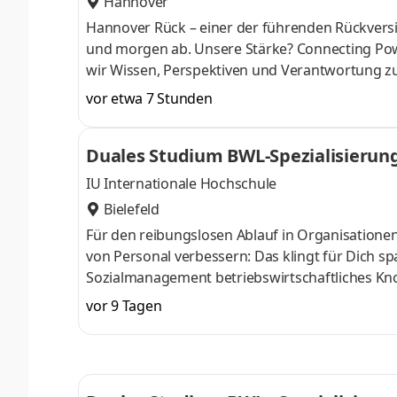
Hannover
Hannover Rück – einer der führenden Rück­versi
und morgen ab. Unsere Stärke? Connecting Pow
wir Wissen, Perspektiven und Verant­wortung z
entwickeln uns sowie unsere Services und Produk
vor etwa 7 Stunden
digitale Tools oder prag­matische Lösungen fü
mit­gestalten. Klingt gut? Lerne uns als verläss
Duales Studium BWL-Spezialisierun
Du kannst dich nicht zwischen Au
IU Internationale Hochschule
Bielefeld
Für den reibungslosen Ablauf in Organisatione
von Personal verbessern: Das klingt für Dich 
Sozialmanagement betriebswirtschaftliches Kn
April oder im Oktober starten – direkt am Campu
vor 9 Tagen
Du bei einem Unternehmen in Deiner Nähe. Au
Aufnahmeprüfung startenDu absolvierst ein sta
Studienberatung, Study Guides und Lehrenden 