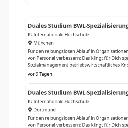
Aufnahmeprüfung startenDu absolvierst ein sta
Studienberatung, Study Guides und Lehrenden 
Duales Studium BWL-Spezialisierun
IU Internationale Hochschule
München
Für den reibungslosen Ablauf in Organisatione
von Personal verbessern: Das klingt für Dich 
Sozialmanagement betriebswirtschaftliches Kn
April oder im Oktober starten – direkt am Campu
vor 9 Tagen
Du bei einem Unternehmen in Deiner Nähe. Au
Aufnahmeprüfung startenDu absolvierst ein sta
Duales Studium BWL-Spezialisierun
Studienberatung, Study Guides und Lehrenden 
IU Internationale Hochschule
Dortmund
Für den reibungslosen Ablauf in Organisatione
von Personal verbessern: Das klingt für Dich 