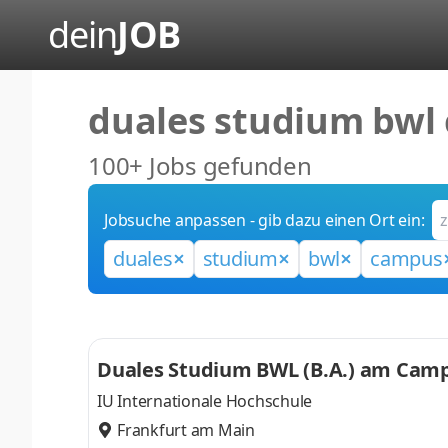
dein
JOB
duales studium bwl
100+ Jobs gefunden
Jobsuche anpassen - gib dazu einen Ort ein:
duales
studium
bwl
campus
Duales Studium BWL (B.A.) am Campu
IU Internationale Hochschule
Frankfurt am Main