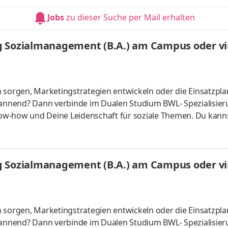
atlich anerkanntes Bachelorstudium mit praxisnahen Inhalt
Jobs
zu dieser Suche per Mail erhalten
sind
g Sozialmanagement (B.A.) am Campus oder vir
n sorgen, Marketingstrategien entwickeln oder die Einsatzpl
spannend? Dann verbinde im Dualen Studium BWL- Spezialisie
ow-how und Deine Leidenschaft für soziale Themen. Du kann
s vor Ort oder ganz flexibel virtuell. Deine Praxisphasen abso
fgaben Du kannst Dein Studium ohne Numerus clausus oder
atlich anerkanntes Bachelorstudium mit praxisnahen Inhalt
g Sozialmanagement (B.A.) am Campus oder vir
sind
n sorgen, Marketingstrategien entwickeln oder die Einsatzpl
spannend? Dann verbinde im Dualen Studium BWL- Spezialisie