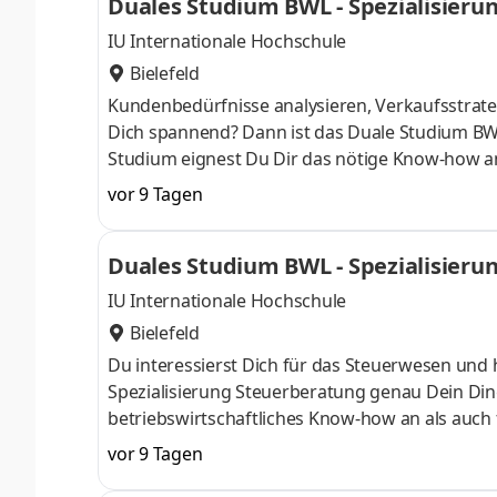
Duales Studium BWL - Spezialisier
IU Internationale Hochschule
Bielefeld
Kundenbedürfnisse analysieren, Verkaufsstrateg
Dich spannend? Dann ist das Duale Studium BW
Studium eignest Du Dir das nötige Know-how a
April oder im Oktober starten – direkt am Campu
vor 9 Tagen
Du bei einem Unternehmen in Deiner Nähe. Au
Aufnahmeprüfung startenDu absolvierst ein sta
Duales Studium BWL - Spezialisieru
Studienberatung, Study Guides und Lehrenden 
IU Internationale Hochschule
Bielefeld
Du interessierst Dich für das Steuerwesen und 
Spezialisierung Steuerberatung genau Dein Din
betriebswirtschaftliches Know-how an als auch 
Oktober starten – direkt am Campus vor Ort oder
vor 9 Tagen
Unternehmen in Deiner Nähe. Aufgaben Du ka