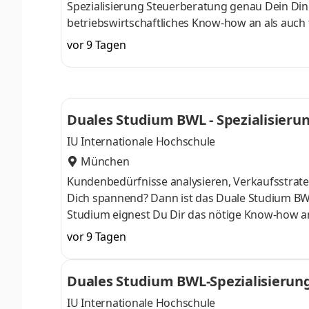
Spezialisierung Steuerberatung genau Dein Din
betriebswirtschaftliches Know-how an als auch 
Oktober starten – direkt am Campus vor Ort oder
vor 9 Tagen
Unternehmen in Deiner Nähe. Aufgaben Du ka
startenDu absolvierst ein staatlich anerkannt
Study Guides und Lehrenden sind stets für Dich
Duales Studium BWL - Spezialisier
IU Internationale Hochschule
München
Kundenbedürfnisse analysieren, Verkaufsstrateg
Dich spannend? Dann ist das Duale Studium BW
Studium eignest Du Dir das nötige Know-how a
April oder im Oktober starten – direkt am Campu
vor 9 Tagen
Du bei einem Unternehmen in Deiner Nähe. Au
Aufnahmeprüfung startenDu absolvierst ein sta
Duales Studium BWL-Spezialisierun
Studienberatung, Study Guides und Lehrenden 
IU Internationale Hochschule