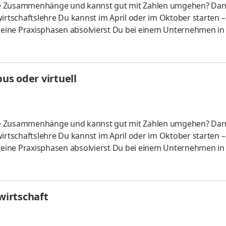
liche Zusammenhänge und kannst gut mit Zahlen umgehen? Da
irtschaftslehre Du kannst im April oder im Oktober starten –
 Deine Praxisphasen absolvierst Du bei einem Unternehmen in
fünf Spezialisierungsmöglichkeiten – und kannst Dich so noc
ounting &
HandelsmanagementLogistikmanagement Aufgaben Du kann
s oder virtuell
üfung startenDu absolvierst ein staatlich anerkanntes Bac
liche Zusammenhänge und kannst gut mit Zahlen umgehen? Da
irtschaftslehre Du kannst im April oder im Oktober starten –
 Deine Praxisphasen absolvierst Du bei einem Unternehmen in
fünf Spezialisierungsmöglichkeiten – und kannst Dich so noc
ounting &
HandelsmanagementLogistikmanagement Aufgaben Du kann
irtschaft
üfung startenDu absolvierst ein staatlich anerkanntes Bac