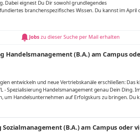
g. Dabei eignest Du Dir sowohl grundlegendes
fundiertes branchenspezifisches Wissen. Du kannst im April 
 ganz flexibel virtuell. Deine Praxisphasen absolvierst Du b
nnst Dein Studium ohne Numerus clausus oder Aufnahmepr
es Bachelorstudium mit praxisnahen InhaltenDeine Studienber
Jobs
zu dieser Suche per Mail erhalten
 da Du lernst
ung Handelsmanagement (B.A.) am Campus oder
ien entwickeln und neue Vertriebskanäle erschließen: Das kl
L - Spezialisierung Handelsmanagement genau Dein Ding. I
n, um Handelsunternehmen auf Erfolgskurs zu bringen. Du k
s vor Ort oder ganz flexibel virtuell. Deine Praxisphasen abso
fgaben Du kannst Dein Studium ohne Numerus clausus oder
atlich anerkanntes Bachelorstudium mit praxisnahen Inhalt
g Sozialmanagement (B.A.) am Campus oder vir
sind