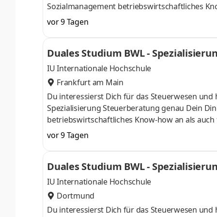
Sozialmanagement betriebswirtschaftliches Kn
April oder im Oktober starten – direkt am Campu
vor 9 Tagen
Du bei einem Unternehmen in Deiner Nähe. Au
Aufnahmeprüfung startenDu absolvierst ein sta
Duales Studium BWL - Spezialisieru
Studienberatung, Study Guides und Lehrenden 
IU Internationale Hochschule
Frankfurt am Main
Du interessierst Dich für das Steuerwesen und 
Spezialisierung Steuerberatung genau Dein Din
betriebswirtschaftliches Know-how an als auch 
Oktober starten – direkt am Campus vor Ort oder
vor 9 Tagen
Unternehmen in Deiner Nähe. Aufgaben Du ka
startenDu absolvierst ein staatlich anerkannt
Duales Studium BWL - Spezialisieru
Study Guides und Lehrenden sind stets für Dich
IU Internationale Hochschule
Dortmund
Du interessierst Dich für das Steuerwesen und 