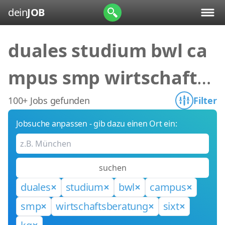
dein
JOB
duales studium bwl ca
mpus smp wirtschafts
beratung sixt kg
100+ Jobs gefunden
Filter
Jobsuche anpassen - gib dazu einen Ort ein:
suchen
duales
studium
bwl
campus
smp
wirtschaftsberatung
sixt