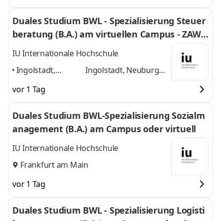
Duales Studium BWL - Spezialisierung Steuer
beratung (B.A.) am virtuellen Campus - ZAWI-
Treuhand
IU Internationale Hochschule
Ingolstadt,
Ingolstadt, Neuburg
Neuburg an der
an der Donau, Rain am
vor 1 Tag
Donau, Rain am
Lech, Home-Office
und
Lech, Home-
1 weitere
Duales Studium BWL-Spezialisierung Sozialm
Office
,
anagement (B.A.) am Campus oder virtuell
IU Internationale Hochschule
Frankfurt am Main
vor 1 Tag
Duales Studium BWL - Spezialisierung Logisti